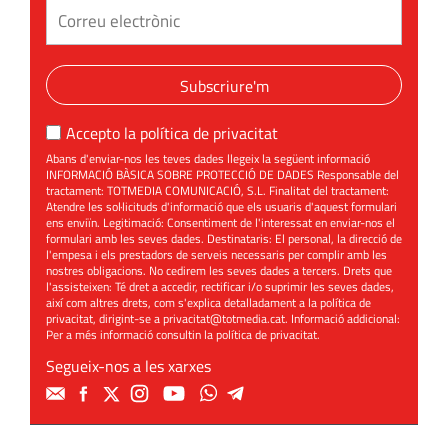
Subscriure'm
Accepto la
política de privacitat
Abans d'enviar-nos les teves dades llegeix la següent informació
INFORMACIÓ BÀSICA SOBRE PROTECCIÓ DE DADES Responsable del
tractament: TOTMEDIA COMUNICACIÓ, S.L. Finalitat del tractament:
Atendre les sol·licituds d'informació que els usuaris d'aquest formulari
ens enviïn. Legitimació: Consentiment de l'interessat en enviar-nos el
formulari amb les seves dades. Destinataris: El personal, la direcció de
l'empesa i els prestadors de serveis necessaris per complir amb les
nostres obligacions. No cedirem les seves dades a tercers. Drets que
l'assisteixen: Té dret a accedir, rectificar i/o suprimir les seves dades,
així com altres drets, com s'explica detalladament a la política de
privacitat, dirigint-se a
privacitat@totmedia.cat
. Informació addicional:
Per a més informació consultin la
política de privacitat
.
Segueix-nos a les xarxes