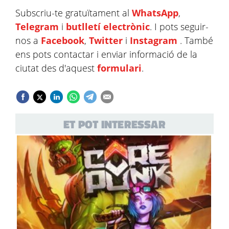
Subscriu-te gratuïtament al
WhatsApp
,
Telegram
i
butlletí electrònic
. I pots seguir-
nos a
Facebook
,
Twitter
i
Instagram
. També
ens pots contactar i enviar informació de la
ciutat des d'aquest
formulari
.
ET POT INTERESSAR