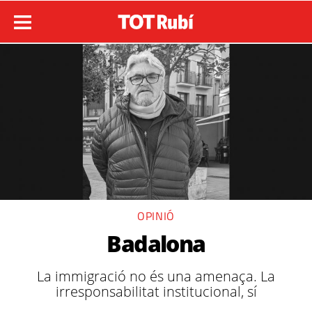
OPINIÓ
Badalona
La immigració no és una amenaça. La
irresponsabilitat institucional, sí