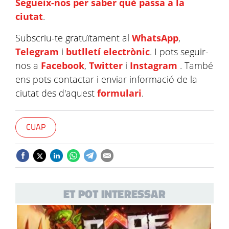
Segueix-nos per saber què passa a la
ciutat
.
Subscriu-te gratuïtament al
WhatsApp
,
Telegram
i
butlletí electrònic
. I pots seguir-
nos a
Facebook
,
Twitter
i
Instagram
. També
ens pots contactar i enviar informació de la
ciutat des d'aquest
formulari
.
CUAP
ET POT INTERESSAR