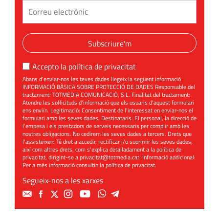
Subscriure'm
Accepto la
política de privacitat
Abans d'enviar-nos les teves dades llegeix la següent informació
INFORMACIÓ BÀSICA SOBRE PROTECCIÓ DE DADES Responsable del
tractament: TOTMEDIA COMUNICACIÓ, S.L. Finalitat del tractament:
Atendre les sol·licituds d'informació que els usuaris d'aquest formulari
ens enviïn. Legitimació: Consentiment de l'interessat en enviar-nos el
formulari amb les seves dades. Destinataris: El personal, la direcció de
l'empesa i els prestadors de serveis necessaris per complir amb les
nostres obligacions. No cedirem les seves dades a tercers. Drets que
l'assisteixen: Té dret a accedir, rectificar i/o suprimir les seves dades,
així com altres drets, com s'explica detalladament a la política de
privacitat, dirigint-se a
privacitat@totmedia.cat
. Informació addicional:
Per a més informació consultin la
política de privacitat
.
Segueix-nos a les xarxes