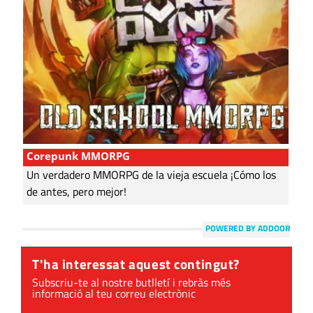
Corepunk MMORPG
Un verdadero MMORPG de la vieja escuela ¡Cómo los
de antes, pero mejor!
POWERED BY ADDOOR
T'ha interessat aquest contingut?
Subscriu-te al nostre butlletí i rebràs més
informació al teu correu electrònic