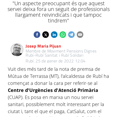
"Un aspecte preocupant és que aquest
servei deixa fora un seguit de professionals
llargament reivindicats i que tampoc
tindrem"
Josep Maria Pijuan
Membre de Moviment Pensions Dignes
Rubí-Rubí Sanitat i Rubí Solidari
Rubí.
25 de gener de 2022 12:04
Vuit dies més tard de la nota de premsa de
Mútua de Terrassa (MT), l'alcaldessa de Rubí ha
començat a donar la cara per referir-se al
Centre d'Urgències d'Atenció Primària
(CUAP). Es posa en marxa un nou servei
sanitari, possiblement molt interessant per la
ciutat i, tant el que el paga, CatSalut, com el