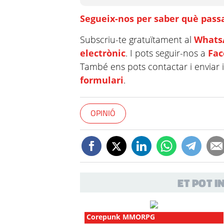
Segueix-nos per saber què passa
Subscriu-te gratuïtament al
Whats
electrònic
. I pots seguir-nos a
Fa
També ens pots contactar i enviar 
formulari
.
OPINIÓ
ET POT 
Corepunk MMORPG