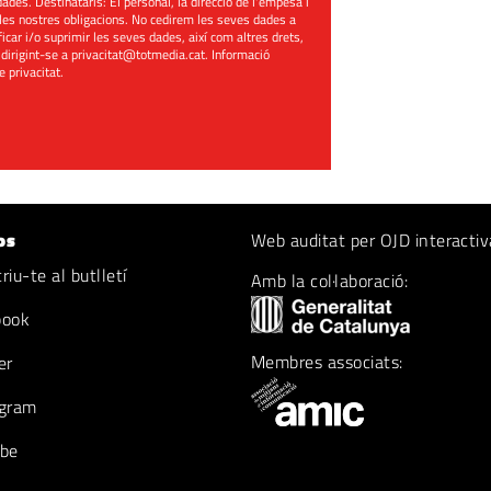
ades. Destinataris: El personal, la direcció de l'empesa i
les nostres obligacions. No cedirem les seves dades a
ificar i/o suprimir les seves dades, així com altres drets,
 dirigint-se a
privacitat@totmedia.cat
. Informació
de privacitat
.
os
Web auditat per OJD interactiv
iu-te al butlletí
Amb la col·laboració:
book
Membres associats:
er
gram
be