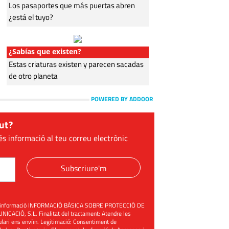
Los pasaportes que más puertas abren
¿está el tuyo?
¿Sabías que existen?
Estas criaturas existen y parecen sacadas
de otro planeta
POWERED BY ADDOOR
ut?
és informació al teu correu electrònic
Subscriure'm
üent informació INFORMACIÓ BÀSICA SOBRE PROTECCIÓ DE
ACIÓ, S.L. Finalitat del tractament: Atendre les
mulari ens enviïn. Legitimació: Consentiment de