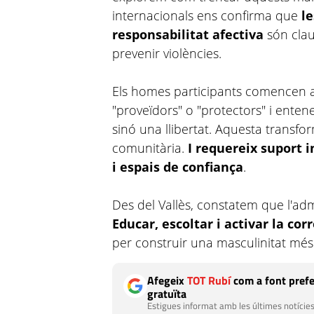
internacionals ens confirma que
le
responsabilitat afectiva
són clau
prevenir violències.
Els homes participants comencen a 
"proveïdors" o "protectors" i ente
sinó una llibertat. Aquesta transfor
comunitària.
I requereix suport i
i espais de confiança
.
Des del Vallès, constatem que l'adm
Educar, escoltar i activar la cor
per construir una masculinitat més j
Afegeix
TOT Rubí
com a font prefe
gratuïta
Estigues informat amb les últimes notícies