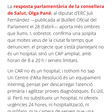
La
resposta parlamentària de la consellera
de Salut, Olga Pané
, al diputat d’ERC Juli
Fernández —publicada al Butlletí Oficial del
Parlament el 28 d’abril— aporta més ombres
que llums. I, sobretot, confirma una sospita
que moltes veus de la ciutat fa temps que
denuncien: el projecte que s’està plantejant no
és un hospital, sinó un CAP ampliat, amb
horari de 8 a 20 h i serveis limitats.
Un CAR no és un hospital, i tothom ho sap
Un Centre d’Alta Resolució és un equipament
intermig, pensat per descarregar l’atenció
primària i agilitzar proves diagnòstiques. És útil,
sí. Però no substitueix un hospital, ni ofereix
urgències 24 hores, ni hospitalització, ni
quiròfans, ni la cartera de serveis que una