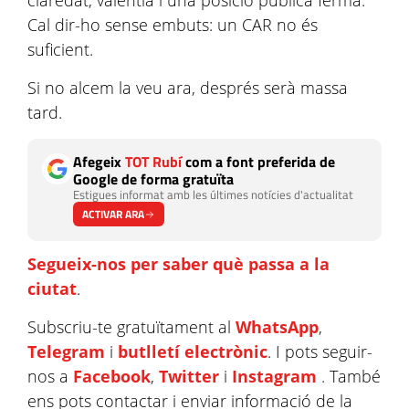
claredat, valentia i una posició pública ferma.
Cal dir-ho sense embuts: un CAR no és
suficient.
Si no alcem la veu ara, després serà massa
tard.
Afegeix
TOT Rubí
com a font preferida de
Google de forma gratuïta
Estigues informat amb les últimes notícies d'actualitat
ACTIVAR ARA
Segueix-nos per saber què passa a la
ciutat
.
Subscriu-te gratuïtament al
WhatsApp
,
Telegram
i
butlletí electrònic
. I pots seguir-
nos a
Facebook
,
Twitter
i
Instagram
. També
ens pots contactar i enviar informació de la