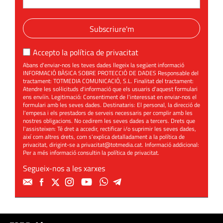
Subscriure'm
Accepto la
política de privacitat
Abans d'enviar-nos les teves dades llegeix la següent informació
INFORMACIÓ BÀSICA SOBRE PROTECCIÓ DE DADES Responsable del
tractament: TOTMEDIA COMUNICACIÓ, S.L. Finalitat del tractament:
Atendre les sol·licituds d'informació que els usuaris d'aquest formulari
ens enviïn. Legitimació: Consentiment de l'interessat en enviar-nos el
formulari amb les seves dades. Destinataris: El personal, la direcció de
l'empesa i els prestadors de serveis necessaris per complir amb les
nostres obligacions. No cedirem les seves dades a tercers. Drets que
l'assisteixen: Té dret a accedir, rectificar i/o suprimir les seves dades,
així com altres drets, com s'explica detalladament a la política de
privacitat, dirigint-se a
privacitat@totmedia.cat
. Informació addicional:
Per a més informació consultin la
política de privacitat
.
Segueix-nos a les xarxes