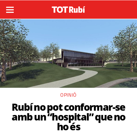
OPINIÓ
Rubí no pot conformar-se
amb un “hospital” que no
ho és