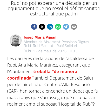
Rubí no pot esperar una dècada per un
equipament que no resol el dèficit sanitari
estructural que patim
Josep Maria Pijuan
Membre de Moviment Pensions Dignes
Rubí-Rubí Sanitat i Rubí Solidari
Rubí.
12 de maig de 2026 10:03
Les darreres declaracions de l’alcaldessa de
Rubí, Ana María Martínez, assegurant que
l’Ajuntament
treballa “de manera
coordinada”
amb el Departament de Salut
per definir el futur Centre d’Alta Resolució
(CAR), han tornat a encendre un debat que fa
massa anys que s’arrossega: què està passant
realment amb el suposat “Hospital de Rubí”?