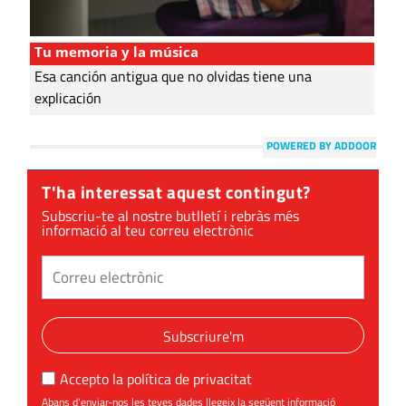
Tu memoria y la música
Esa canción antigua que no olvidas tiene una
explicación
POWERED BY ADDOOR
T'ha interessat aquest contingut?
Subscriu-te al nostre butlletí i rebràs més
informació al teu correu electrònic
Subscriure'm
Accepto la
política de privacitat
Abans d'enviar-nos les teves dades llegeix la següent informació