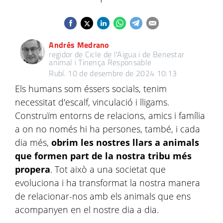
Andrés Medrano
regidor de Cicle de l'Aigua i de Benestar
animal i Tinença Responsable
Rubí.
10 de desembre de 2024 10:13
Els humans som éssers socials, tenim
necessitat d'escalf, vinculació i lligams.
Construïm entorns de relacions, amics i família
a on no només hi ha persones, també, i cada
dia més,
obrim les nostres llars a animals
que formen part de la nostra tribu més
propera
. Tot això a una societat que
evoluciona i ha transformat la nostra manera
de relacionar-nos amb els animals que ens
acompanyen en el nostre dia a dia.