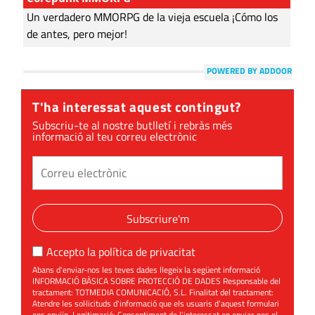
Un verdadero MMORPG de la vieja escuela ¡Cómo los
de antes, pero mejor!
POWERED BY ADDOOR
T'ha interessat aquest contingut?
Subscriu-te al nostre butlletí i rebràs més
informació al teu correu electrònic
Subscriure'm
Accepto la
política de privacitat
Abans d'enviar-nos les teves dades llegeix la següent informació
INFORMACIÓ BÀSICA SOBRE PROTECCIÓ DE DADES Responsable del
tractament: TOTMEDIA COMUNICACIÓ, S.L. Finalitat del tractament:
Atendre les sol·licituds d'informació que els usuaris d'aquest formulari
ens enviïn. Legitimació: Consentiment de l'interessat en enviar-nos el