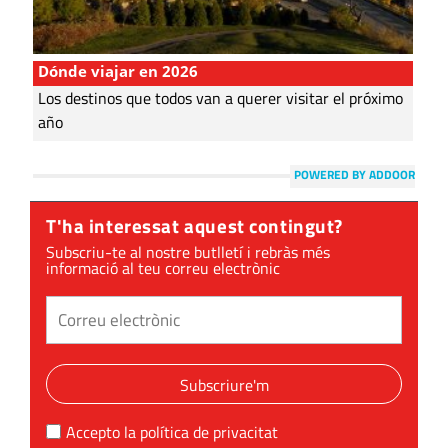
Dónde viajar en 2026
Los destinos que todos van a querer visitar el próximo
año
POWERED BY ADDOOR
T'ha interessat aquest contingut?
Subscriu-te al nostre butlletí i rebràs més
informació al teu correu electrònic
Subscriure'm
Accepto la
política de privacitat