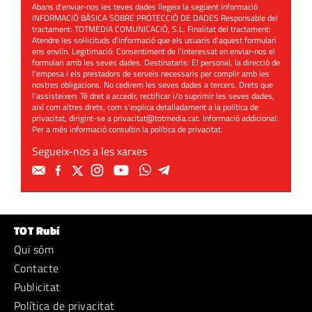
Abans d'enviar-nos les teves dades llegeix la següent informació
INFORMACIÓ BÀSICA SOBRE PROTECCIÓ DE DADES Responsable del
tractament: TOTMEDIA COMUNICACIÓ, S.L. Finalitat del tractament:
Atendre les sol·licituds d'informació que els usuaris d'aquest formulari
ens enviïn. Legitimació: Consentiment de l'interessat en enviar-nos el
formulari amb les seves dades. Destinataris: El personal, la direcció de
l'empesa i els prestadors de serveis necessaris per complir amb les
nostres obligacions. No cedirem les seves dades a tercers. Drets que
l'assisteixen: Té dret a accedir, rectificar i/o suprimir les seves dades,
així com altres drets, com s'explica detalladament a la política de
privacitat, dirigint-se a
privacitat@totmedia.cat
. Informació addicional:
Per a més informació consultin la
política de privacitat
.
Segueix-nos a les xarxes
TOT Rubí
Qui sóm
Contacte
Publicitat
Política de privacitat