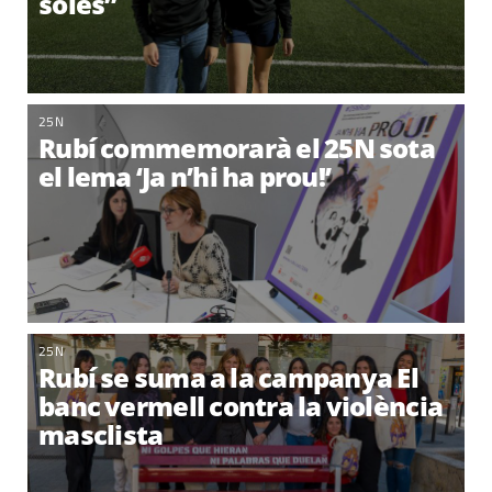
soles”
25N
Rubí commemorarà el 25N sota
el lema ‘Ja n’hi ha prou!’
25N
Rubí se suma a la campanya El
banc vermell contra la violència
masclista