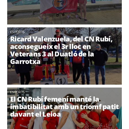
ESPORTS
Ricard Valenzuela, del CN Rubí,
aconsegueix el 3r lloc en
Veterans 3 al Duatló de la
Garrotxa
ESPORTS
El CN Rubí femení manté la
imbatibilitat amb un triomf patit
davant el Leioa