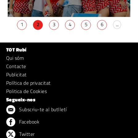
1
2
3
4
5
6
...
TOT Rubí
Qui sóm
Contacte
Publicitat
Política de privacitat
Politica de Cookies
Segueix-nos
Subscriu-te al butlletí
Facebook
Twitter