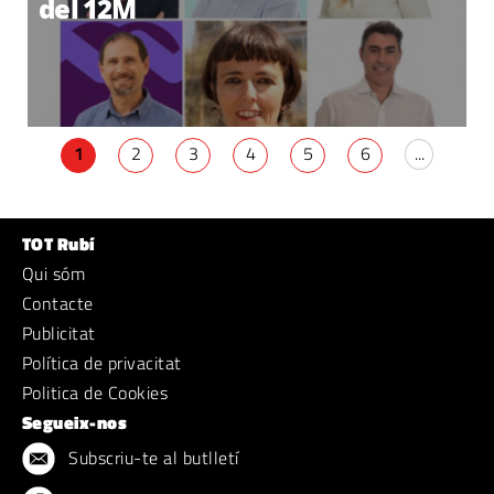
del 12M
1
2
3
4
5
6
...
TOT Rubí
Qui sóm
Contacte
Publicitat
Política de privacitat
Politica de Cookies
Segueix-nos
Subscriu-te al butlletí