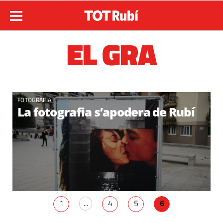
EL GRA
FOTOGRAFIA
La fotografia s’apodera de Rubí
1
...
4
5
6