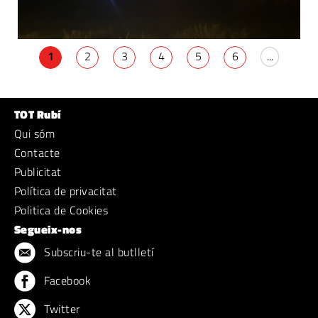
1
2
3
4
5
6
...
TOT Rubí
Qui sóm
Contacte
Publicitat
Política de privacitat
Politica de Cookies
Segueix-nos
Subscriu-te al butlletí
Facebook
Twitter