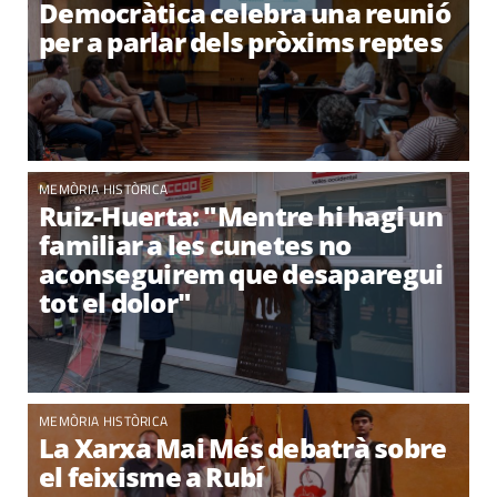
Democràtica celebra una reunió
per a parlar dels pròxims reptes
MEMÒRIA HISTÒRICA
Ruiz-Huerta: "Mentre hi hagi un
familiar a les cunetes no
aconseguirem que desaparegui
tot el dolor"
MEMÒRIA HISTÒRICA
La Xarxa Mai Més debatrà sobre
el feixisme a Rubí