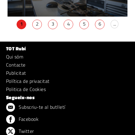
1
2
3
4
5
6
...
TOT Rubí
Qui sóm
Contacte
Publicitat
Política de privacitat
Politica de Cookies
Segueix-nos
Subscriu-te al butlletí
Facebook
Twitter