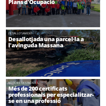
Plans d'Ocupació
DESALLOTJAMENT
Desallotjada una parcel·la a
l'avinguda Massana
NOTÍCIES DESTACADES
Més de 200 certificats
professionals per especialitzar-
se en una professió