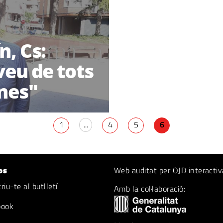
, Cs:
veu de tots
ïnes"
1
...
4
5
6
os
Web auditat per OJD interactiv
iu-te al butlletí
Amb la col·laboració:
book