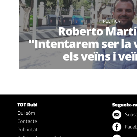
POLÍTICA
Roberto Martín
"Intentarem ser la 
els veïns i ve
TOT Rubí
Segueix-n
Qui sóm
Subscr
Contacte
Face
Publicitat