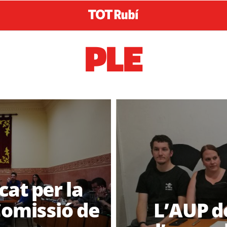
PLE
at per la
Comissió de
L’AUP d