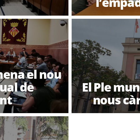
l’empa
mena el nou
ual de
El Ple mun
nt
nous càr