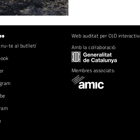
os
Web auditat per OJD interactiv
iu-te al butlletí
Amb la col·laboració:
book
Membres associats:
er
gram
be
ram
k