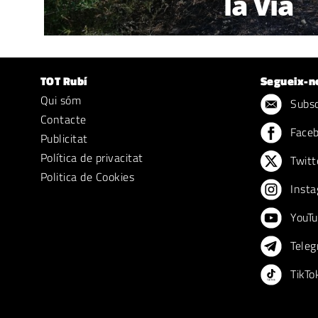
la Via
TOT Rubí
Segueix-n
Qui sóm
Subscr
Contacte
Face
Publicitat
Política de privacitat
Twitt
Politica de Cookies
Insta
YouTu
Teleg
TikTo