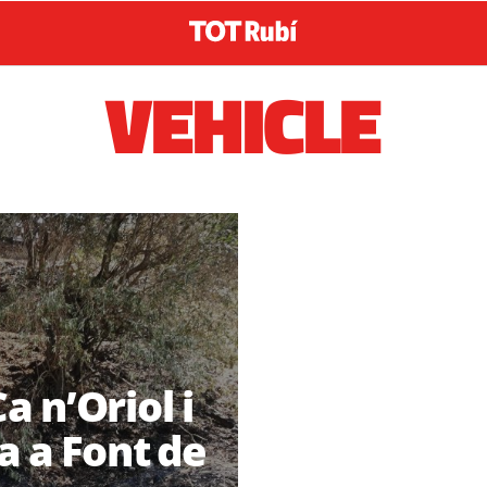
VEHICLE
 n’Oriol i
a a Font de