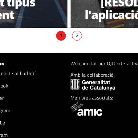
t tipus
[RESOL
ent
l'aplicaci
1
2
os
Web auditat per OJD interactiv
iu-te al butlletí
Amb la col·laboració:
book
Membres associats:
er
gram
be
ram