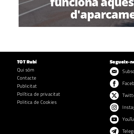
funciona aques
d'aparcam
TOT Rubí
Segueix-n
Qui sóm
Subscr
Contacte
Face
Publicitat
Política de privacitat
Twitt
Politica de Cookies
Insta
YouTu
Teleg