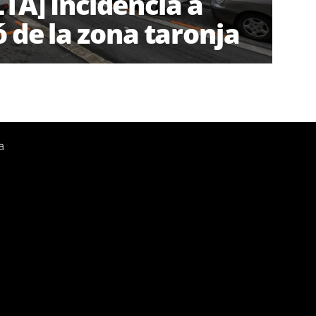
TA] Incidència a
ó de la zona taronja
a