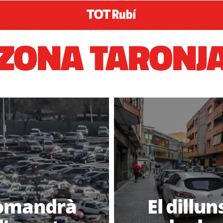
ZONA TARONJ
romandrà
El dillun