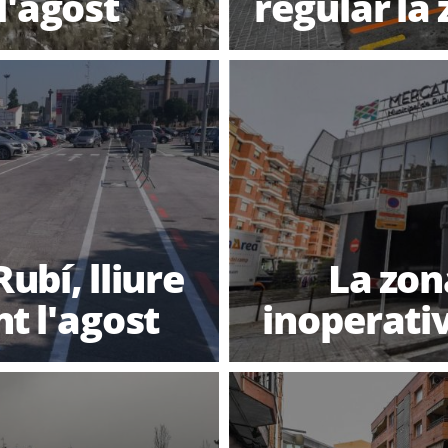
l'agost
regular la
ubí, lliure
La zon
t l'agost
inoperativ