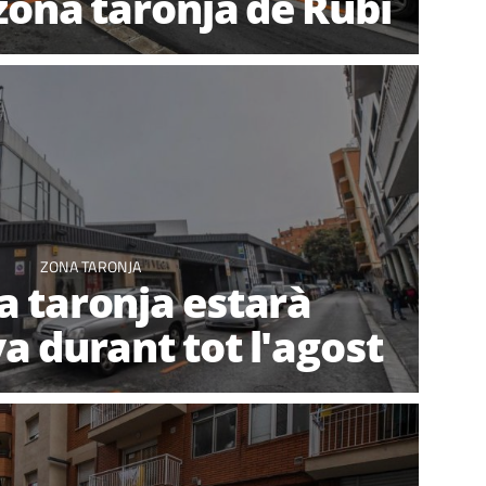
 zona taronja de Rubí
ZONA TARONJA
a taronja estarà
a durant tot l'agost