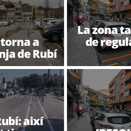
La zona ta
 torna a
de regul
nja de Rubí
ubí: així