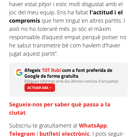
haver estat pitjor i estic molt disgustat amb el
joc del meu equip. Ens ha faltat
l'actitud i el
compromís
que hem tingut en altres partits. I
això no ho toleraré més. Jo sóc el màxim
responsable d'aquest empat perquè potser no
he sabut transmetre bé com havíem d'haver
jugat aquest partit”.
Afegeix
TOT Rubí
com a font preferida de
Google de forma gratuïta
Estigues informat amb les últimes notícies d'actualitat
ACTIVAR ARA
Segueix-nos per saber què passa a la
ciutat
.
Subscriu-te gratuïtament al
WhatsApp
,
Telegram
i
butlletí electrònic
. I pots seguir-