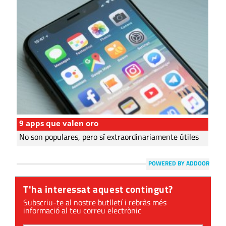
9 apps que valen oro
No son populares, pero sí extraordinariamente útiles
POWERED BY ADDOOR
T'ha interessat aquest contingut?
Subscriu-te al nostre butlletí i rebràs més
informació al teu correu electrònic