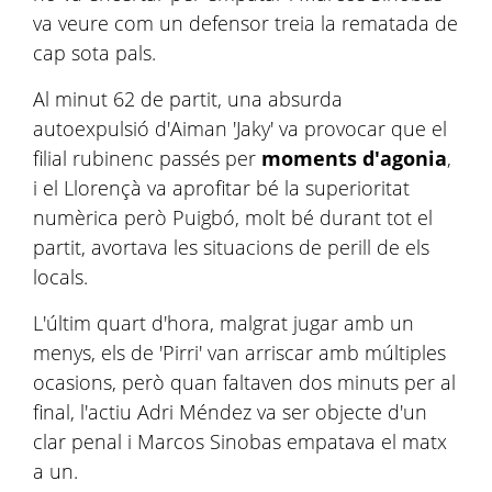
va veure com un defensor treia la rematada de
cap sota pals.
Al minut 62 de partit, una absurda
autoexpulsió d'Aiman ​​'Jaky' va provocar que el
filial rubinenc passés per
moments d'agonia
,
i el Llorençà va aprofitar bé la superioritat
numèrica però Puigbó, molt bé durant tot el
partit, avortava les situacions de perill de els
locals.
L'últim quart d'hora, malgrat jugar amb un
menys, els de 'Pirri' van arriscar amb múltiples
ocasions, però quan faltaven dos minuts per al
final, l'actiu Adri Méndez va ser objecte d'un
clar penal i Marcos Sinobas empatava el matx
a un.