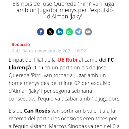
Els nois de Jose Quereda 'Pirri' van jugar
amb un jugador menys per l'expulsió
d'Aiman 'Jaky'
Redacció
Rubí.
04 de novembre de 2021 16:52
Empat del filial de la
UE Rubí
al camp del
FC
Llorençà
(1-1) en un partit on els de Jose
Quereda 'Pirri' van tornar a jugar amb un
home menys des del minut 62 per expulsió
d'Aiman ​​'Jaky' i per segona setmana
consecutiva l'equip va acabar amb 10 jugadors.
Els de
Can Rosés
van sortir amb valentia a la
recerca del partit i les ocasions eren totes per
a l'equip visitant. Marcos Sinobas va tenir el 0 a