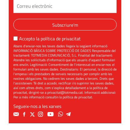
Subscriure'm
Accepto la
política de privacitat
Abans d'enviar-nos les teves dades llegeix la següent informació
INFORMACIÓ BÀSICA SOBRE PROTECCIÓ DE DADES Responsable del
tractament: TOTMEDIA COMUNICACIÓ, S.L. Finalitat del tractament:
Atendre les sol·licituds d'informació que els usuaris d'aquest formulari
ens enviïn. Legitimació: Consentiment de l'interessat en enviar-nos el
formulari amb les seves dades. Destinataris: El personal, la direcció de
l'empesa i els prestadors de serveis necessaris per complir amb les
nostres obligacions. No cedirem les seves dades a tercers. Drets que
l'assisteixen: Té dret a accedir, rectificar i/o suprimir les seves dades,
així com altres drets, com s'explica detalladament a la política de
privacitat, dirigint-se a
privacitat@totmedia.cat
. Informació addicional:
Per a més informació consultin la
política de privacitat
.
Segueix-nos a les xarxes