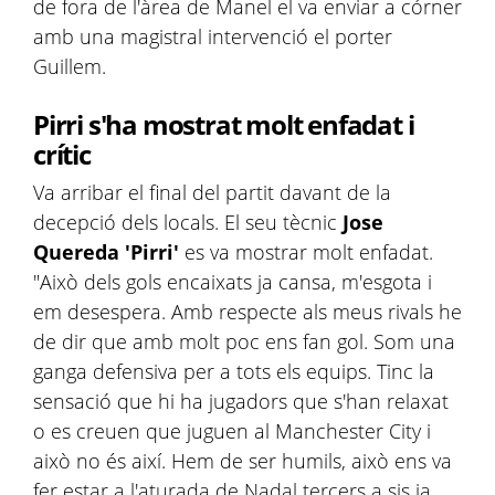
de fora de l'àrea de Manel el va enviar a córner
amb una magistral intervenció el porter
Guillem.
Pirri s'ha mostrat molt enfadat i
crític
Va arribar el final del partit davant de la
decepció dels locals. El seu tècnic
Jose
Quereda 'Pirri'
es va mostrar molt enfadat.
"Això dels gols encaixats ja cansa, m'esgota i
em desespera. Amb respecte als meus rivals he
de dir que amb molt poc ens fan gol. Som una
ganga defensiva per a tots els equips. Tinc la
sensació que hi ha jugadors que s'han relaxat
o es creuen que juguen al Manchester City i
això no és així. Hem de ser humils, això ens va
fer estar a l'aturada de Nadal tercers a sis ia