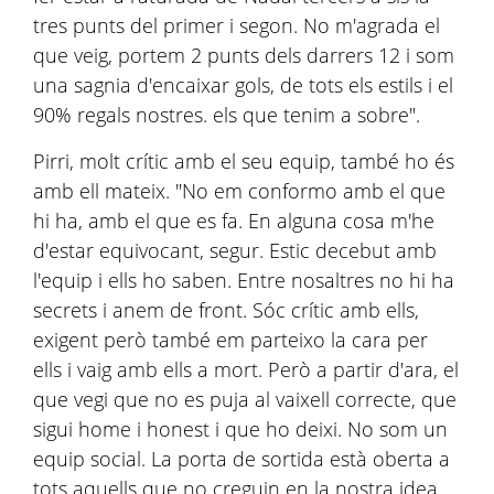
tres punts del primer i segon. No m'agrada el
que veig, portem 2 punts dels darrers 12 i som
una sagnia d'encaixar gols, de tots els estils i el
90% regals nostres. els que tenim a sobre".
Pirri, molt crític amb el seu equip, també ho és
amb ell mateix. "No em conformo amb el que
hi ha, amb el que es fa. En alguna cosa m'he
d'estar equivocant, segur. Estic decebut amb
l'equip i ells ho saben. Entre nosaltres no hi ha
secrets i anem de front. Sóc crític amb ells,
exigent però també em parteixo la cara per
ells i vaig amb ells a mort. Però a partir d'ara, el
que vegi que no es puja al vaixell correcte, que
sigui home i honest i que ho deixi. No som un
equip social. La porta de sortida està oberta a
tots aquells que no creguin en la nostra idea.