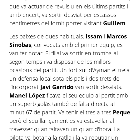
que va actuar de revulsiu en els últims partits i
amb encert, va sortir desviat per escassos
centímetres del fornit porter visitant
Guillem
.
Les baixes de dues habituals,
Issam
i
Marcos
Sinobas
, convocats amb el primer equip, es
van fer notar. El filial va sortir en tromba al
segon temps i va disposar de les millors
ocasions del partit. Un fort xut d'Ayman el treia
un defensa local sota els pals i dos trets de
l'incorporat
Javi Garrido
van sortir desviats.
Manel López
ficava el seu equip al partit amb
un superb golàs també de falta directa al
minut 67 de partit. Va tenir el tres a tres
Peque
però el seu llançament es va estavellar al
travesser quan faltaven un quart d'hora. La
pilota va botar a la ratlla i la va rebutjar un