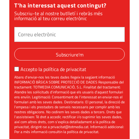
T'ha interessat aquest contingut?
Subscriu-te al nostre butlletí i rebràs més
informació al teu correu electrònic
Subscriure'm
Accepto la
política de privacitat
Abans d'enviar-nos les teves dades llegeix la següent informació
INFORMACIÓ BÀSICA SOBRE PROTECCIÓ DE DADES Responsable del
tractament: TOTMEDIA COMUNICACIÓ, S.L. Finalitat del tractament:
Atendre les sol·licituds d'informació que els usuaris d'aquest formulari
ens enviïn. Legitimació: Consentiment de l'interessat en enviar-nos el
formulari amb les seves dades. Destinataris: El personal, la direcció de
l'empesa i els prestadors de serveis necessaris per complir amb les
nostres obligacions. No cedirem les seves dades a tercers. Drets que
l'assisteixen: Té dret a accedir, rectificar i/o suprimir les seves dades,
així com altres drets, com s'explica detalladament a la política de
privacitat, dirigint-se a
privacitat@totmedia.cat
. Informació addicional:
Per a més informació consultin la
política de privacitat
.