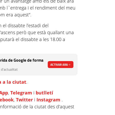
rir un avantatge amb els de baix ara
amb l`entrega i el rendiment del meu
om era aquest".
el dissabte l'estadi del
 l'ascens però que està quallant una
sputarà el dissabte a les 18.00 a
rida de Google de forma
ACTIVAR ARA
 d'actualitat
 a la ciutat
.
App
,
Telegram
i
butlletí
cebook
,
Twitter
i
Instagram
.
informació de la ciutat des d'aquest