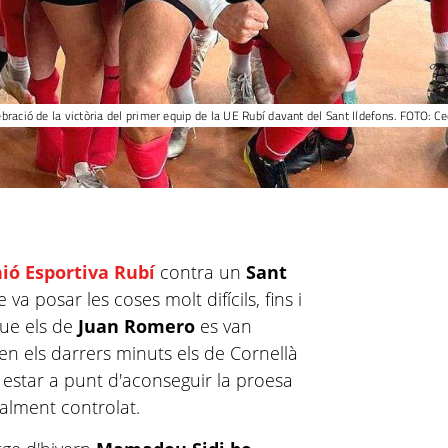
bració de la victòria del primer equip de la UE Rubí davant del Sant Ildefons. FOTO: C
ió Esportiva Rubí
contra un
Sant
 va posar les coses molt difícils, fins i
que els de
Juan Romero
es van
en els darrers minuts els de Cornellà
 estar a punt d'aconseguir la proesa
talment controlat.