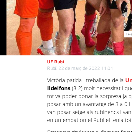
Cele
UE Rubí
Rubí.
22 de març de 2022 11:01
Victòria patida i treballada de la
Un
Ildelfons
(3-2) molt necessitat i que
tot va poder donar la sorpresa ja 
posar amb un avantatge de 3 a 0 i 
van posar setge als rubinencs i van
en un empat on el Rubí el tenia to