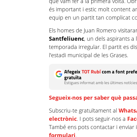
que vam fer a la primera volta. Ob
és important i estic molt content 
equip en un partit tan complicat c
Els homes de Juan Romero visitaran 
Santfeliuenc
, un dels aspirants a
temporada irregular. El partit es di
l'estadi municipal de les Grases.
Afegeix
TOT Rubí
com a font prefe
gratuïta
Estigues informat amb les últimes notícies
Segueix-nos per saber què passa
Subscriu-te gratuïtament al
Whats
electrònic
. I pots seguir-nos a
Fa
També ens pots contactar i enviar 
formulari
.