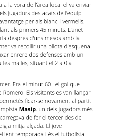
 a la vora de l'àrea local el va enviar
dels jugadors destacats de l'equip
avantatge per als blanc-i-vermells.
ant als primers 45 minuts. L'ariet
eria després d'uns mesos amb la
ter va recollir una pilota d'esquena
 deixar enrere dos defenses amb un
 les malles, situant el 2 a 0 a
ercer. Era el minut 60 i el gol que
e Romero. Els visitants es van llançar
s permetés ficar-se novament al partit
campista
Masip
, un dels jugadors més
arregava de fer el tercer des de
ig a mitja alçada. El jove
·lent temporada i és el futbolista