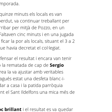
emporada.
quinze minuts els locals es van
 perdut, va continuar treballant per
rribar per mitjà de Pozzo, en un
 Faltaven cinc minuts i en una jugada
icar la por als locals, situant el 3 a 2
 havia decretat el col·legiat.
fensar el resultat i encara van tenir
erò la rematada de cap de
Sergio
rea la va ajustar amb veritables
agués estat una desfeta blanc-i-
dar a casa i la patida parròquia
yant el Sant Ildelfons una mica més de
oc brillant
i el resultat es va quedar