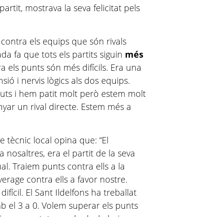
partit, mostrava la seva felicitat pels
 contra els equips que són rivals
da fa que tots els partits siguin
més
ra els punts són més difícils. Era una
nsió i nervis lògics als dos equips.
uts i hem patit molt però estem molt
yar un rival directe. Estem més a
e tècnic local opina que: “El
a nosaltres, era el partit de la seva
al. Traiem punts contra ells a la
verage contra ells a favor nostre.
ifícil. El Sant Ildelfons ha treballat
amb el 3 a 0. Volem superar els punts