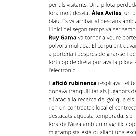
per als visitants. Una pilota perduda
fora molt desviat
Álex Avilés
, un 
blau. Es va arribar al descans amb 
L'inici del segon temps va ser sembl
Ruy Gama
va tornar a veure port
pólvora mullada. El corpulent davan
a porteria i després de girar-se i
fort cop de dreta portava la pilota a
l'electrònic.
L'
afició rubinenca
respirava i el t
donava tranquil·litat als jugadors d
a l'atac a la recerca del gol que el
i en un contraatac local el centre
destacats aquesta temporada, s'enc
fora de l'àrea amb un magnífic cope
migcampista està quallant una excel