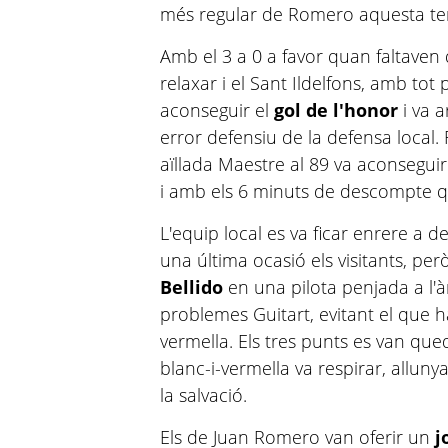
més regular de Romero aquesta t
Amb el 3 a 0 a favor quan faltaven 
relaxar i el Sant Ildelfons, amb tot
aconseguir el
gol de l'honor
i va a
error defensiu de la defensa local.
aïllada Maestre al 89 va aconseguir f
i amb els 6 minuts de descompte que
L'equip local es va ficar enrere a de
una última ocasió els visitants, p
Bellido
en una pilota penjada a l'à
problemes Guitart, evitant el que h
vermella. Els tres punts es van que
blanc-i-vermella va respirar, allun
la salvació.
Els de Juan Romero van oferir un
j