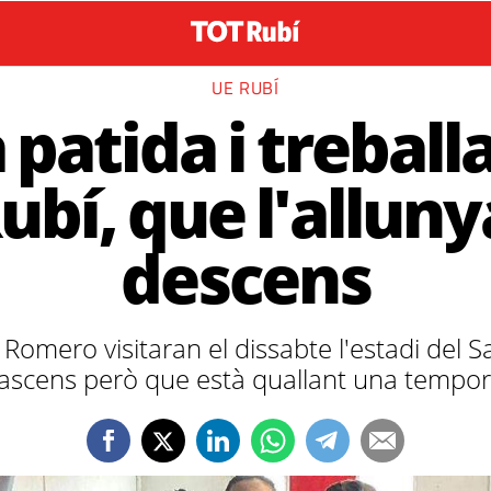
UE RUBÍ
 patida i treball
ubí, que l'alluny
descens
Romero visitaran el dissabte l'estadi del Sa
l'ascens però que està quallant una tempor