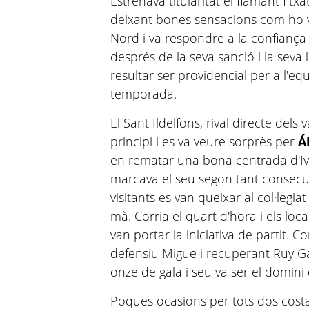
Estrenava titularitat el flamant fitx
deixant bones sensacions com ho v
Nord i va respondre a la confiança
després de la seva sanció i la seva
resultar ser providencial per a l'eq
temporada.
El Sant Ildelfons, rival directe dels 
principi i es va veure sorprès per
Ál
en rematar una bona centrada d'Iv
marcava el seu segon tant consecuti
visitants es van queixar al col·leg
mà. Corria el quart d'hora i els loc
van portar la iniciativa de partit. C
defensiu Migue i recuperant Ruy 
onze de gala i seu va ser el domini 
Poques ocasions per tots dos costat