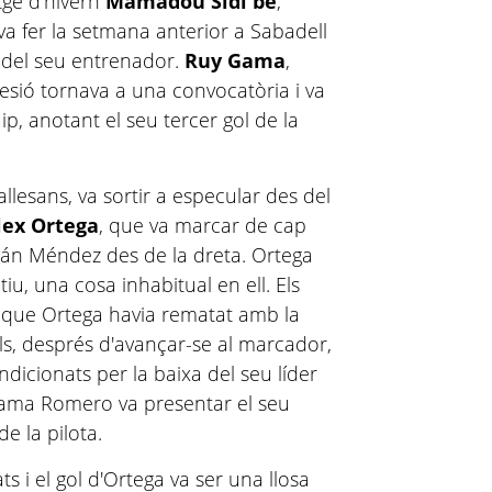
atge d'hivern
Mamadou Sidi be
,
a fer la setmana anterior a Sabadell
 del seu entrenador.
Ruy Gama
,
 lesió tornava a una convocatòria i va
uip, anotant el seu tercer gol de la
vallesans, va sortir a especular des del
ex Ortega
, que va marcar de cap
án Méndez des de la dreta. Ortega
u, una cosa inhabitual en ell. Els
iat que Ortega havia rematat amb la
als, després d'avançar-se al marcador,
ondicionats per la baixa del seu líder
Gama Romero va presentar el seu
de la pilota.
s i el gol d'Ortega va ser una llosa