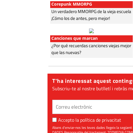
Corepunk MMORPG
Un verdadero MMORPG de la vieja escuela
¡Cómo los de antes, pero mejor!
Canciones que marcan
¿Por qué recuerdas canciones viejas mejor
que las nuevas?
T'ha interessat aquest conting
Subscriu-te al nostre butlletí i rebràs m
Accepto la
política de privacitat
Abans d'enviar-nos les teves dades llegeix la seg
DADES Responsable del tractament: TOTMEDIA COMUNIC