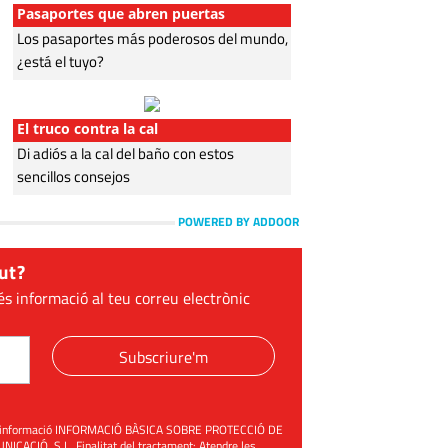
Pasaportes que abren puertas
Los pasaportes más poderosos del mundo,
¿está el tuyo?
El truco contra la cal
Di adiós a la cal del baño con estos
sencillos consejos
POWERED BY ADDOOR
ut?
és informació al teu correu electrònic
Subscriure'm
üent informació INFORMACIÓ BÀSICA SOBRE PROTECCIÓ DE
ACIÓ, S.L. Finalitat del tractament: Atendre les