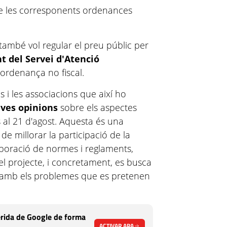
de les corresponents ordenances
 també vol regular el preu públic per
 del Servei d'Atenció
 ordenança no fiscal.
ns i les associacions que així ho
eves opinions
sobre els aspectes
s al 21 d'agost. Aquesta és una
e millorar la participació de la
aboració de normes i reglaments,
el projecte, i concretament, es busca
ió amb els problemes que es pretenen
rida de Google de forma
ACTIVAR ARA