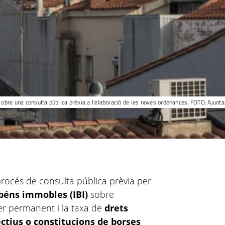
 obre una consulta pública prèvia a l’elaboració de les noves ordenances. FOTO: Ajunt
procés de consulta pública prèvia per
béns immobles (IBI)
sobre
r permanent i la taxa de
drets
ctius o constitucions de borses