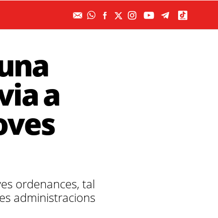
 una
via a
noves
oves ordenances, tal
les administracions