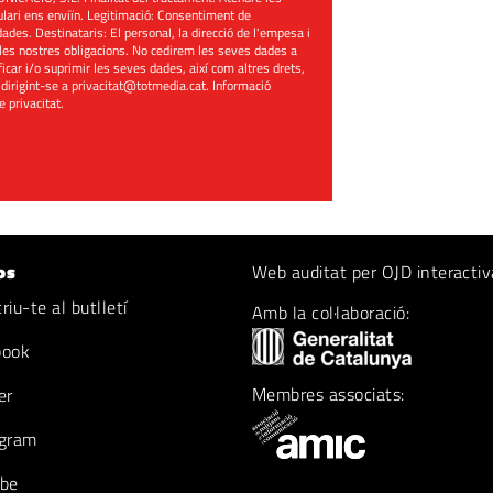
mulari ens enviïn. Legitimació: Consentiment de
ades. Destinataris: El personal, la direcció de l'empesa i
les nostres obligacions. No cedirem les seves dades a
ificar i/o suprimir les seves dades, així com altres drets,
 dirigint-se a
privacitat@totmedia.cat
. Informació
de privacitat
.
os
Web auditat per OJD interactiv
iu-te al butlletí
Amb la col·laboració:
book
Membres associats:
er
gram
be