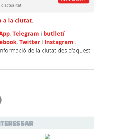
 d'actualitat
 a la ciutat
.
App
,
Telegram
i
butlletí
cebook
,
Twitter
i
Instagram
.
informació de la ciutat des d'aquest
INTERESSAR