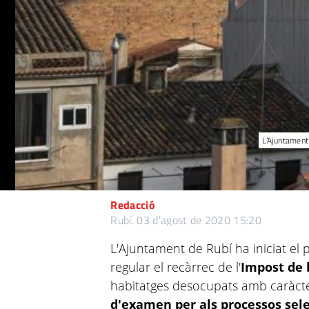
L’Ajuntament
Redacció
Rubí.
03 d’agost de 2020 15:20
L'Ajuntament de Rubí ha iniciat el 
regular el recàrrec de l'
Impost de 
habitatges desocupats amb caràcte
d'examen per als processos sele