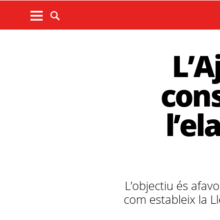
L’A
cons
l’el
L’objectiu és afavo
com estableix la L