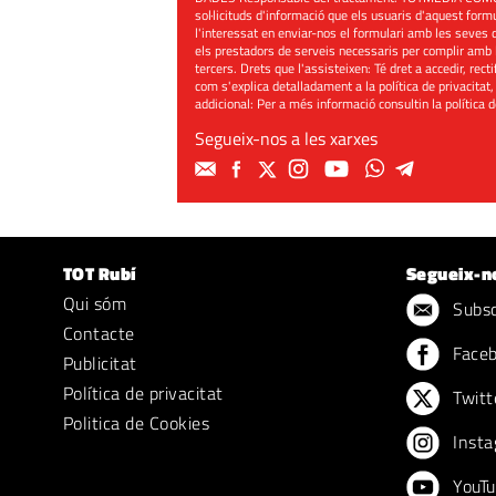
sol·licituds d'informació que els usuaris d'aquest for
l'interessat en enviar-nos el formulari amb les seves d
els prestadors de serveis necessaris per complir amb 
tercers. Drets que l'assisteixen: Té dret a accedir, rect
com s'explica detalladament a la política de privacitat,
addicional: Per a més informació consultin la
política 
Segueix-nos a les xarxes
TOT Rubí
Segueix-n
Qui sóm
Subscr
Contacte
Face
Publicitat
Política de privacitat
Twitt
Politica de Cookies
Insta
YouTu