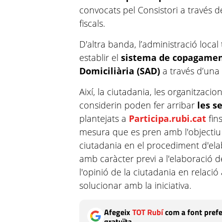
convocats pel Consistori a través 
fiscals.
D'altra banda, l’administració local
establir el
sistema de copagament
Domiciliària (SAD)
a través d’una
Així, la ciutadania, les organitzacio
considerin poden fer arribar
les s
plantejats a
Participa.rubi.cat
fin
mesura que es pren amb l'objectiu d
ciutadania en el procediment d'el
amb caràcter previ a l'elaboració d
l'opinió de la ciutadania en relac
solucionar amb la iniciativa.
Afegeix
TOT Rubí
com a font prefe
gratuïta