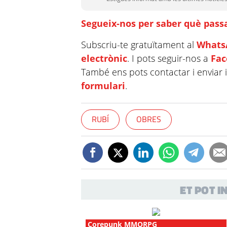
Segueix-nos per saber què passa
Subscriu-te gratuïtament al
Whats
electrònic
. I pots seguir-nos a
Fa
També ens pots contactar i enviar 
formulari
.
RUBÍ
OBRES
ET POT 
Corepunk MMORPG