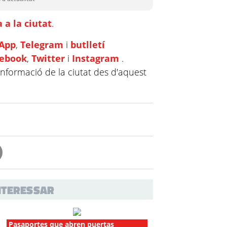
 a la ciutat
.
App
,
Telegram
i
butlletí
cebook
,
Twitter
i
Instagram
.
informació de la ciutat des d'aquest
INTERESSAR
Pasaportes que abren puertas