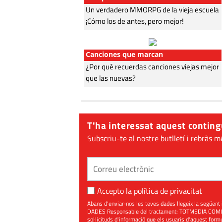
Un verdadero MMORPG de la vieja escuela
¡Cómo los de antes, pero mejor!
Canciones que marcan
¿Por qué recuerdas canciones viejas mejor
que las nuevas?
T'ha interessat aquest conting
Subscriu-te al nostre butlletí i rebràs m
Accepto la
política de privacitat
Abans d'enviar-nos les teves dades llegeix la seg
DADES Responsable del tractament: TOTMEDIA COMUNIC
sol·licituds d'informació que els usuaris d'aquest for