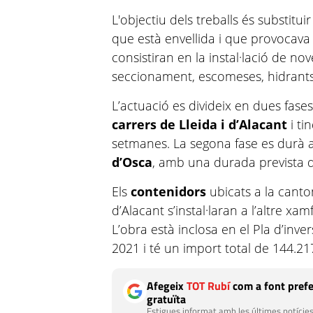
L'objectiu dels treballs és substituir 
que està envellida i que provocava
consistiran en la instal·lació de n
seccionament, escomeses, hidrants 
L’actuació es divideix en dues fase
carrers de Lleida i d’Alacant
i t
setmanes. La segona fase es durà a
d’Osca
, amb una durada prevista d
Els
contenidors
ubicats a la canto
d’Alacant s’instal·laran a l’altre xam
L’obra està inclosa en el Pla d’inv
2021 i té un import total de 144.21
Afegeix
TOT Rubí
com a font prefe
gratuïta
Estigues informat amb les últimes notícies