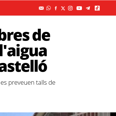
bres de
d'aigua
astelló
 es preveuen talls de