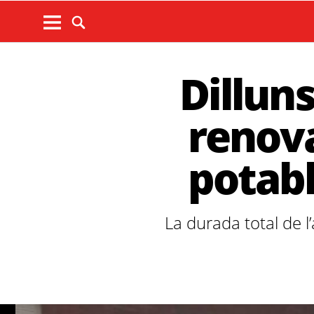
Dillun
renova
potabl
La durada total de l