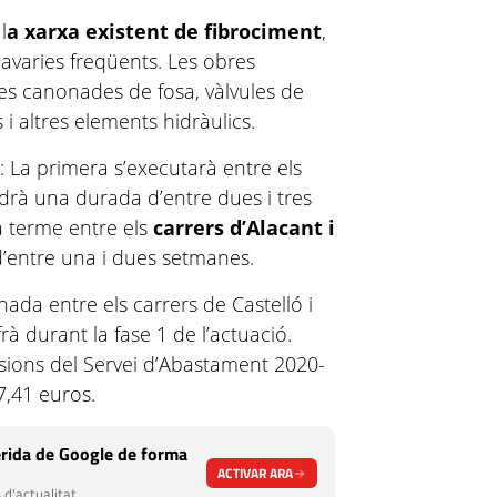
l
a xarxa existent de fibrociment
,
 avaries freqüents. Les obres
oves canonades de fosa, vàlvules de
i altres elements hidràulics.
s: La primera s’executarà entre els
indrà una durada d’entre dues i tres
 terme entre els
carrers d’Alacant i
’entre una i dues setmanes.
nada entre els carrers de Castelló i
frà durant la fase 1 de l’actuació.
ersions del Servei d’Abastament 2020-
7,41 euros.
rida de Google de forma
ACTIVAR ARA
 d'actualitat