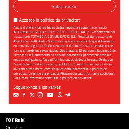
Subscriure'm
Accepto la
política de privacitat
Abans d'enviar-nos les teves dades llegeix la següent informació
INFORMACIÓ BÀSICA SOBRE PROTECCIÓ DE DADES Responsable del
tractament: TOTMEDIA COMUNICACIÓ, S.L. Finalitat del tractament:
Atendre les sol·licituds d'informació que els usuaris d'aquest formulari
ens enviïn. Legitimació: Consentiment de l'interessat en enviar-nos el
formulari amb les seves dades. Destinataris: El personal, la direcció de
l'empesa i els prestadors de serveis necessaris per complir amb les
nostres obligacions. No cedirem les seves dades a tercers. Drets que
l'assisteixen: Té dret a accedir, rectificar i/o suprimir les seves dades,
així com altres drets, com s'explica detalladament a la política de
privacitat, dirigint-se a
privacitat@totmedia.cat
. Informació addicional:
Per a més informació consultin la
política de privacitat
.
Segueix-nos a les xarxes
TOT Rubí
Qui sóm