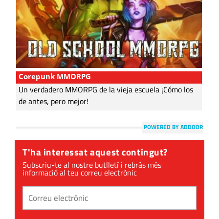
Corepunk MMORPG
Un verdadero MMORPG de la vieja escuela ¡Cómo los
de antes, pero mejor!
POWERED BY ADDOOR
T'ha interessat aquest contingut?
Subscriu-te al nostre butlletí i rebràs més
informació al teu correu electrònic