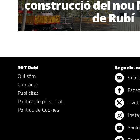
construcció del no
de Rubí
TOT Rubí
Segueix-n
Qui sóm
Subscr
Contacte
Face
Publicitat
Política de privacitat
Twitt
Politica de Cookies
Insta
YouTu