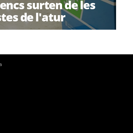
encs surten de les
stes de l'atur
a