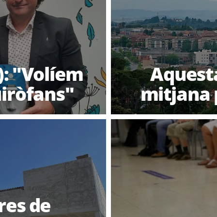
): "Volíem
Aquesta
iròfans"
mitjana 
res de