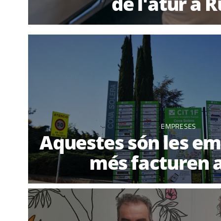
de l'atur a R
EMPRESES
Aquestes són les e
més facturen a