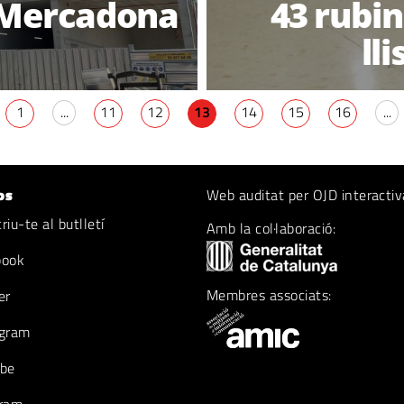
u Mercadona
43 rubin
lli
1
...
11
12
13
14
15
16
...
os
Web auditat per OJD interactiv
iu-te al butlletí
Amb la col·laboració:
book
Membres associats:
er
gram
be