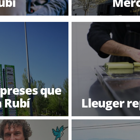
ubí
Merc
mpreses que
 Rubí
Lleuger re