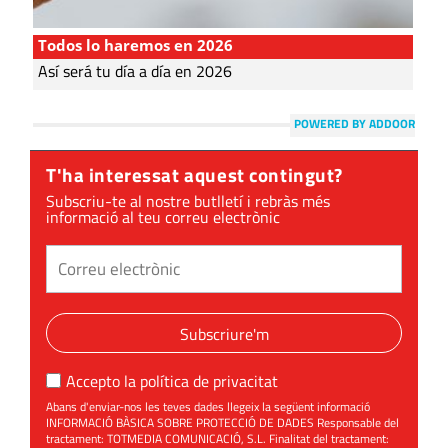
Todos lo haremos en 2026
Así será tu día a día en 2026
POWERED BY ADDOOR
T'ha interessat aquest contingut?
Subscriu-te al nostre butlletí i rebràs més
informació al teu correu electrònic
Subscriure'm
Accepto la
política de privacitat
Abans d'enviar-nos les teves dades llegeix la següent informació
INFORMACIÓ BÀSICA SOBRE PROTECCIÓ DE DADES Responsable del
tractament: TOTMEDIA COMUNICACIÓ, S.L. Finalitat del tractament: