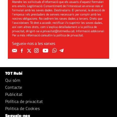
Atendre les sol·licituds d'informació que els usuaris d'aquest formulari
ens enviïn. Legitimació: Consentiment de l'interessat en enviar-nos el
formulari amb les seves dades. Destinataris: El personal, la direcció de
l'empesa i els prestadors de serveis necessaris per complir amb les
nostres obligacions. No cedirem les seves dades a tercers. Drets que
l'assisteixen: Té dret a accedir, rectificar i/o suprimir les seves dades,
així com altres drets, com s'explica detalladament a la política de
privacitat, dirigint-se a
privacitat@totmedia.cat
. Informació addicional:
Per a més informació consultin la
política de privacitat
.
Segueix-nos a les xarxes
TOT Rubí
Qui sóm
Contacte
Publicitat
Política de privacitat
Politica de Cookies
Segueix-nos