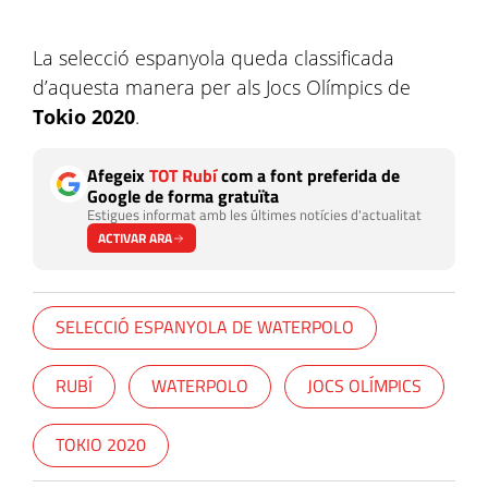
La selecció espanyola queda classificada
d’aquesta manera per als Jocs Olímpics de
Tokio 2020
.
Afegeix
TOT Rubí
com a font preferida de
Google de forma gratuïta
Estigues informat amb les últimes notícies d'actualitat
ACTIVAR ARA
SELECCIÓ ESPANYOLA DE WATERPOLO
RUBÍ
WATERPOLO
JOCS OLÍMPICS
TOKIO 2020