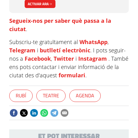
ACTIVAR ARA
Segueix-nos per saber què passa a la
ciutat
.
Subscriu-te gratuïtament al
WhatsApp
,
Telegram
i
butlletí electrònic
. I pots seguir-
nos a
Facebook
,
Twitter
i
Instagram
. També
ens pots contactar i enviar informació de la
ciutat des d'aquest
formulari
.
RUBÍ
TEATRE
AGENDA
ET POT INTERESSAR