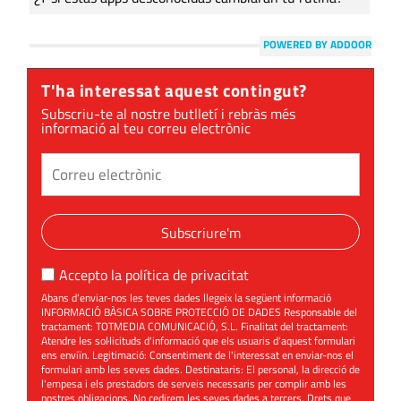
POWERED BY ADDOOR
T'ha interessat aquest contingut?
Subscriu-te al nostre butlletí i rebràs més
informació al teu correu electrònic
Subscriure'm
Accepto la
política de privacitat
Abans d'enviar-nos les teves dades llegeix la següent informació
INFORMACIÓ BÀSICA SOBRE PROTECCIÓ DE DADES Responsable del
tractament: TOTMEDIA COMUNICACIÓ, S.L. Finalitat del tractament:
Atendre les sol·licituds d'informació que els usuaris d'aquest formulari
ens enviïn. Legitimació: Consentiment de l'interessat en enviar-nos el
formulari amb les seves dades. Destinataris: El personal, la direcció de
l'empesa i els prestadors de serveis necessaris per complir amb les
nostres obligacions. No cedirem les seves dades a tercers. Drets que