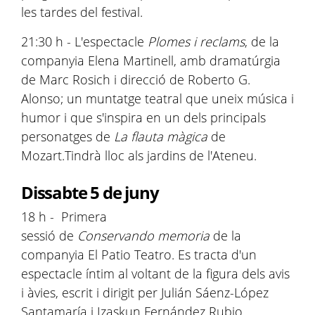
les tardes del festival.
21:30 h - L'espectacle
Plomes i reclams
, de la
companyia Elena Martinell, amb dramatúrgia
de Marc Rosich i direcció de Roberto G.
Alonso; un muntatge teatral que uneix música i
humor i que s'inspira en un dels principals
personatges de
La flauta màgica
de
Mozart.Tindrà lloc als jardins de l'Ateneu.
Dissabte 5 de juny
18 h - Primera
sessió de
Conservando memoria
de la
companyia El Patio Teatro. Es tracta d'un
espectacle íntim al voltant de la figura dels avis
i àvies, escrit i dirigit per Julián Sáenz-López
Santamaría i Izaskun Fernández Rubio.