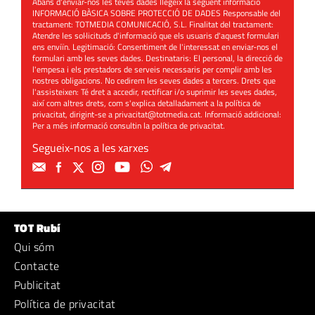
Abans d'enviar-nos les teves dades llegeix la següent informació
INFORMACIÓ BÀSICA SOBRE PROTECCIÓ DE DADES Responsable del
tractament: TOTMEDIA COMUNICACIÓ, S.L. Finalitat del tractament:
Atendre les sol·licituds d'informació que els usuaris d'aquest formulari
ens enviïn. Legitimació: Consentiment de l'interessat en enviar-nos el
formulari amb les seves dades. Destinataris: El personal, la direcció de
l'empesa i els prestadors de serveis necessaris per complir amb les
nostres obligacions. No cedirem les seves dades a tercers. Drets que
l'assisteixen: Té dret a accedir, rectificar i/o suprimir les seves dades,
així com altres drets, com s'explica detalladament a la política de
privacitat, dirigint-se a
privacitat@totmedia.cat
. Informació addicional:
Per a més informació consultin la
política de privacitat
.
Segueix-nos a les xarxes
TOT Rubí
Qui sóm
Contacte
Publicitat
Política de privacitat