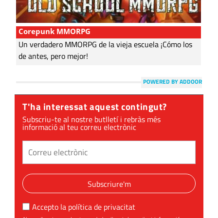
Corepunk MMORPG
Un verdadero MMORPG de la vieja escuela ¡Cómo los
de antes, pero mejor!
POWERED BY ADDOOR
T'ha interessat aquest contingut?
Subscriu-te al nostre butlletí i rebràs més
informació al teu correu electrònic
Subscriure'm
Accepto la
política de privacitat