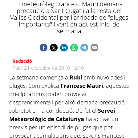
El meteoròleg Francesc Mauri demana
precaució a Sant Cugat i a la resta del
Vallès Occidental per l'arribada de "pluges
importants" i vent en aquest inici de
setmana
Redacció
Rubí.
21 d’octubre de 2019 12:40
La setmana comença a
Rubí
amb nuvolades i
pluges. Com explica
Francesc Mauri
, aquestes
precipitacions poden provocar
desprendiments i per això demana precaució,
sobretot en la conducció. De fet el
Servei
Meteorològic de Catalunya
ha activat un
preavís per un episodi de pluges que pot
provocar acumulacions que, segons Francesc