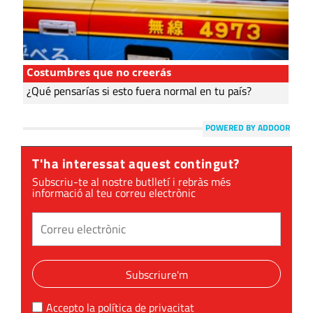
Costumbres que no creerás
¿Qué pensarías si esto fuera normal en tu país?
POWERED BY ADDOOR
T'ha interessat aquest contingut?
Subscriu-te al nostre butlletí i rebràs més
informació al teu correu electrònic
Subscriure'm
Accepto la
política de privacitat