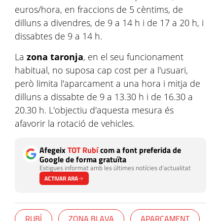
euros/hora, en fraccions de 5 cèntims, de
dilluns a divendres, de 9 a 14 h i de 17 a 20 h, i
dissabtes de 9 a 14 h.
La
zona taronja
, en el seu funcionament
habitual, no suposa cap cost per a l'usuari,
però limita l'aparcament a una hora i mitja de
dilluns a dissabte de 9 a 13.30 h i de 16.30 a
20.30 h. L'objectiu d'aquesta mesura és
afavorir la rotació de vehicles.
Afegeix
TOT Rubí
com a font preferida de
Google de forma gratuïta
Estigues informat amb les últimes notícies d'actualitat
ACTIVAR ARA
RUBÍ
ZONA BLAVA
APARCAMENT