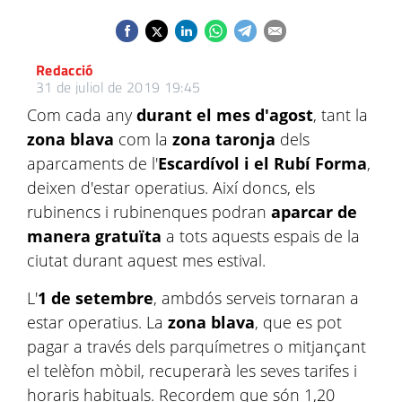
Redacció
31 de juliol de 2019 19:45
Com cada any
durant el mes d'agost
, tant la
zona blava
com la
zona taronja
dels
aparcaments de l'
Escardívol i el Rubí Forma
,
deixen d'estar operatius. Així doncs, els
rubinencs i rubinenques podran
aparcar de
manera gratuïta
a tots aquests espais de la
ciutat durant aquest mes estival.
L'
1 de setembre
, ambdós serveis tornaran a
estar operatius. La
zona blava
, que es pot
pagar a través dels parquímetres o mitjançant
el telèfon mòbil, recuperarà les seves tarifes i
horaris habituals. Recordem que són 1,20