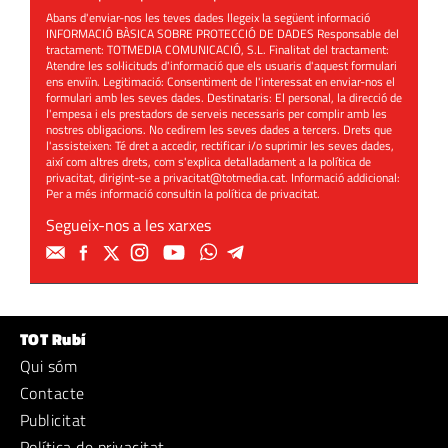
Abans d'enviar-nos les teves dades llegeix la següent informació
INFORMACIÓ BÀSICA SOBRE PROTECCIÓ DE DADES Responsable del
tractament: TOTMEDIA COMUNICACIÓ, S.L. Finalitat del tractament:
Atendre les sol·licituds d'informació que els usuaris d'aquest formulari
ens enviïn. Legitimació: Consentiment de l'interessat en enviar-nos el
formulari amb les seves dades. Destinataris: El personal, la direcció de
l'empesa i els prestadors de serveis necessaris per complir amb les
nostres obligacions. No cedirem les seves dades a tercers. Drets que
l'assisteixen: Té dret a accedir, rectificar i/o suprimir les seves dades,
així com altres drets, com s'explica detalladament a la política de
privacitat, dirigint-se a
privacitat@totmedia.cat
. Informació addicional:
Per a més informació consultin la
política de privacitat
.
Segueix-nos a les xarxes
TOT Rubí
Qui sóm
Contacte
Publicitat
Política de privacitat