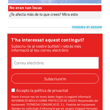
No eran tan locas
¿Te afecta más de lo que crees? Mira esto
POWERED BY ADDOOR
T'ha interessat aquest contingut?
Subscriu-te al nostre butlletí i rebràs més
informació al teu correu electrònic
Subscriure'm
Accepto la
política de privacitat
Abans d'enviar-nos les teves dades llegeix la següent informació
INFORMACIÓ BÀSICA SOBRE PROTECCIÓ DE DADES Responsable del
tractament: TOTMEDIA COMUNICACIÓ, S.L. Finalitat del tractament:
Atendre les sol·licituds d'informació que els usuaris d'aquest formulari