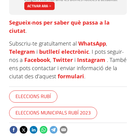
ACTIVAR ARA
Segueix-nos per saber què passa a la
ciutat
.
Subscriu-te gratuïtament al
WhatsApp
,
Telegram
i
butlletí electrònic
. I pots seguir-
nos a
Facebook
,
Twitter
i
Instagram
. També
ens pots contactar i enviar informació de la
ciutat des d'aquest
formulari
.
ELECCIONS RUBÍ
ELECCIONS MUNICIPALS RUBÍ 2023