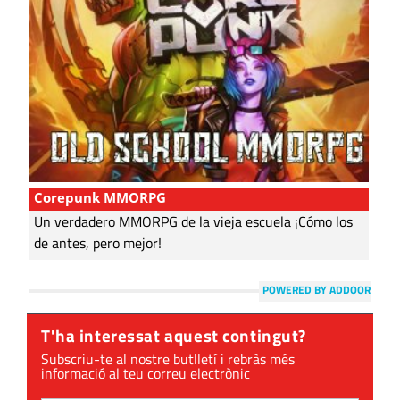
Corepunk MMORPG
Un verdadero MMORPG de la vieja escuela ¡Cómo los
de antes, pero mejor!
POWERED BY ADDOOR
T'ha interessat aquest contingut?
Subscriu-te al nostre butlletí i rebràs més
informació al teu correu electrònic