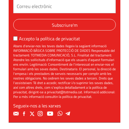
Subscriure'm
Accepto la
política de privacitat
Abans d'enviar-nos les teves dades llegeix la següent informació
INFORMACIÓ BÀSICA SOBRE PROTECCIÓ DE DADES Responsable del
tractament: TOTMEDIA COMUNICACIÓ, S.L. Finalitat del tractament:
Atendre les sol·licituds d'informació que els usuaris d'aquest formulari
ens enviïn. Legitimació: Consentiment de l'interessat en enviar-nos el
formulari amb les seves dades. Destinataris: El personal, la direcció de
l'empesa i els prestadors de serveis necessaris per complir amb les
nostres obligacions. No cedirem les seves dades a tercers. Drets que
l'assisteixen: Té dret a accedir, rectificar i/o suprimir les seves dades,
així com altres drets, com s'explica detalladament a la política de
privacitat, dirigint-se a
privacitat@totmedia.cat
. Informació addicional:
Per a més informació consultin la
política de privacitat
.
Segueix-nos a les xarxes