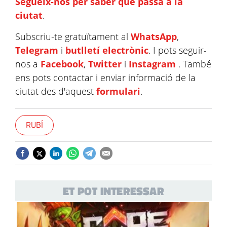
Segueix-nos per saber què passa a la
ciutat
.
Subscriu-te gratuïtament al
WhatsApp
,
Telegram
i
butlletí electrònic
. I pots seguir-
nos a
Facebook
,
Twitter
i
Instagram
. També
ens pots contactar i enviar informació de la
ciutat des d'aquest
formulari
.
RUBÍ
ET POT INTERESSAR