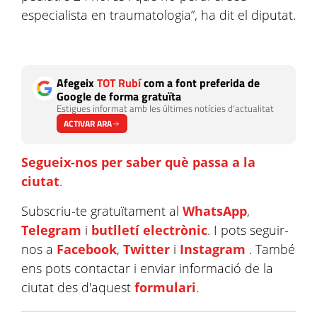
especialista en traumatologia”, ha dit el diputat.
Afegeix
TOT Rubí
com a font preferida de
Google de forma gratuïta
Estigues informat amb les últimes notícies d'actualitat
ACTIVAR ARA
Segueix-nos per saber què passa a la
ciutat
.
Subscriu-te gratuïtament al
WhatsApp
,
Telegram
i
butlletí electrònic
. I pots seguir-
nos a
Facebook
,
Twitter
i
Instagram
. També
ens pots contactar i enviar informació de la
ciutat des d'aquest
formulari
.