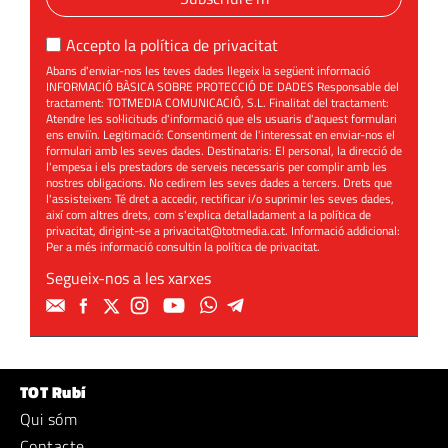
Accepto la
política de privacitat
Abans d'enviar-nos les teves dades llegeix la següent informació
INFORMACIÓ BÀSICA SOBRE PROTECCIÓ DE DADES Responsable del
tractament: TOTMEDIA COMUNICACIÓ, S.L. Finalitat del tractament:
Atendre les sol·licituds d'informació que els usuaris d'aquest formulari
ens enviïn. Legitimació: Consentiment de l'interessat en enviar-nos el
formulari amb les seves dades. Destinataris: El personal, la direcció de
l'empesa i els prestadors de serveis necessaris per complir amb les
nostres obligacions. No cedirem les seves dades a tercers. Drets que
l'assisteixen: Té dret a accedir, rectificar i/o suprimir les seves dades,
així com altres drets, com s'explica detalladament a la política de
privacitat, dirigint-se a
privacitat@totmedia.cat
. Informació addicional:
Per a més informació consultin la
política de privacitat
.
Segueix-nos a les xarxes
TOT Rubí
Qui sóm
Contacte