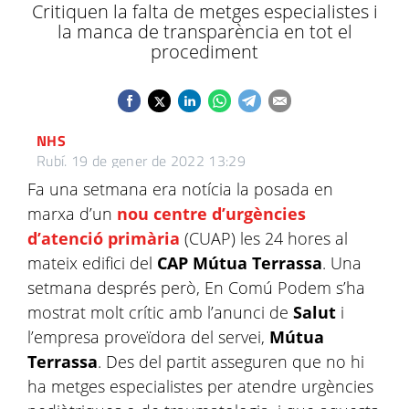
Critiquen la falta de metges especialistes i
la manca de transparència en tot el
procediment
NHS
Rubí.
19 de gener de 2022 13:29
Fa una setmana era notícia la posada en
marxa d’un
nou centre d’urgències
d’atenció primària
(CUAP) les 24 hores al
mateix edifici del
CAP Mútua Terrassa
. Una
setmana després però, En Comú Podem s’ha
mostrat molt crític amb l’anunci de
Salut
i
l’empresa proveïdora del servei,
Mútua
Terrassa
. Des del partit asseguren que no hi
ha metges especialistes per atendre urgències