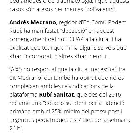
pediàtriques o de traumatologia, i que aquests
casos són atesos per metges “polivalents”.
Andrés Medrano
, regidor d’En Comú Podem
Rubí, ha manifestat “decepció” en aquest
començament del nou CUAP a la ciutat i ha
explicat que tot i que hi ha alguns serveis que
s’han incorporat, d’altres s’han perdut.
“Això no respon al que la ciutat necessita”, ha
dit Medrano, qui també ha opinat que no es
compleixen amb les reivindicacions de la
plataforma
Rubí Sanitat
, que des del 2016
reclama una “dotació suficient per a l’atenció
primària amb el 25% mínim del pressupost i
urgències pediàtriques els 7 dies de la setmana
24 h”.