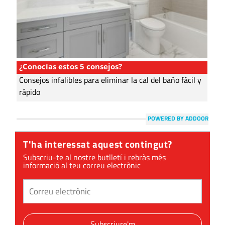
¿Conocías estos 5 consejos?
Consejos infalibles para eliminar la cal del baño fácil y
rápido
POWERED BY ADDOOR
T'ha interessat aquest contingut?
Subscriu-te al nostre butlletí i rebràs més
informació al teu correu electrònic
Subscriure'm