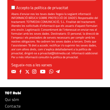
Accepto la
política de privacitat
Abans d'enviar-nos les teves dades llegeix la següent informació
INFORMACIÓ BÀSICA SOBRE PROTECCIÓ DE DADES Responsable del
tractament: TOTMEDIA COMUNICACIÓ, S.L. Finalitat del tractament:
Atendre les sol·licituds d'informació que els usuaris d'aquest formulari
ens enviïn. Legitimació: Consentiment de l'interessat en enviar-nos el
formulari amb les seves dades. Destinataris: El personal, la direcció de
l'empesa i els prestadors de serveis necessaris per complir amb les
nostres obligacions. No cedirem les seves dades a tercers. Drets que
l'assisteixen: Té dret a accedir, rectificar i/o suprimir les seves dades,
així com altres drets, com s'explica detalladament a la política de
privacitat, dirigint-se a
privacitat@totmedia.cat
. Informació addicional:
Per a més informació consultin la
política de privacitat
.
Segueix-nos a les xarxes
TOT Rubí
Qui sóm
Contacte