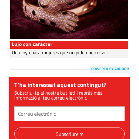
Lujo con carácter
Una joya para mujeres que no piden permiso
POWERED BY ADDOOR
T'ha interessat aquest contingut?
Subscriu-te al nostre butlletí i rebràs més
informació al teu correu electrònic
Subscriure'm