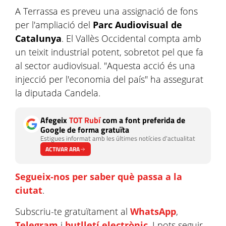
A Terrassa es preveu una assignació de fons
per l'ampliació del
Parc Audiovisual de
Catalunya
. El Vallès Occidental compta amb
un teixit industrial potent, sobretot pel que fa
al sector audiovisual. "Aquesta acció és una
injecció per l'economia del país" ha assegurat
la diputada Candela.
Afegeix
TOT Rubí
com a font preferida de
Google de forma gratuïta
Estigues informat amb les últimes notícies d'actualitat
ACTIVAR ARA
Segueix-nos per saber què passa a la
ciutat
.
Subscriu-te gratuïtament al
WhatsApp
,
Telegram
i
butlletí electrònic
. I pots seguir-