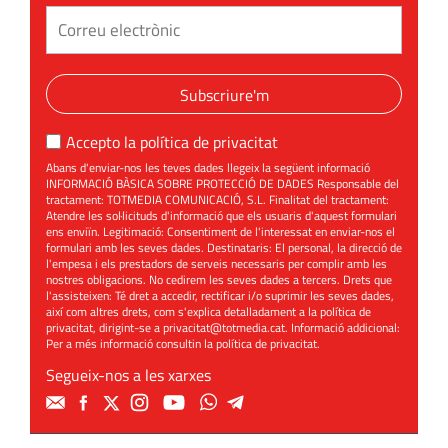
Subscriure'm
Accepto la
política de privacitat
Abans d'enviar-nos les teves dades llegeix la següent informació
INFORMACIÓ BÀSICA SOBRE PROTECCIÓ DE DADES Responsable del
tractament: TOTMEDIA COMUNICACIÓ, S.L. Finalitat del tractament:
Atendre les sol·licituds d'informació que els usuaris d'aquest formulari
ens enviïn. Legitimació: Consentiment de l'interessat en enviar-nos el
formulari amb les seves dades. Destinataris: El personal, la direcció de
l'empesa i els prestadors de serveis necessaris per complir amb les
nostres obligacions. No cedirem les seves dades a tercers. Drets que
l'assisteixen: Té dret a accedir, rectificar i/o suprimir les seves dades,
així com altres drets, com s'explica detalladament a la política de
privacitat, dirigint-se a
privacitat@totmedia.cat
. Informació addicional:
Per a més informació consultin la
política de privacitat
.
Segueix-nos a les xarxes