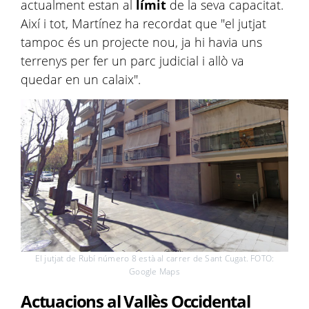
actualment estan al
límit
de la seva capacitat.
Així i tot, Martínez ha recordat que "el jutjat
tampoc és un projecte nou, ja hi havia uns
terrenys per fer un parc judicial i allò va
quedar en un calaix".
El jutjat de Rubí número 8 està al carrer de Sant Cugat. FOTO:
Google Maps
Actuacions al Vallès Occidental