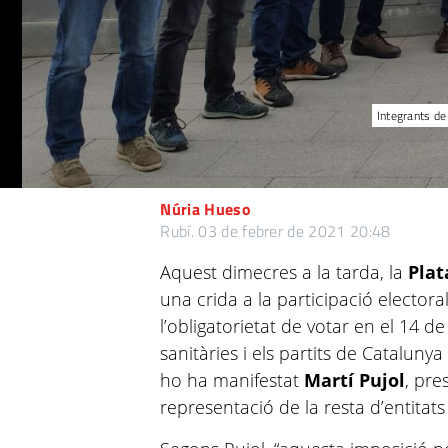
Integrants de
Núria Hueso
Rubí.
03 de febrer de 2021 20:48
Aquest dimecres a la tarda, la
Plat
una crida a la participació elector
l’obligatorietat de votar en el 14 de
sanitàries i els partits de Catalunya
ho ha manifestat
Martí Pujol
, pr
representació de la resta d’entitats