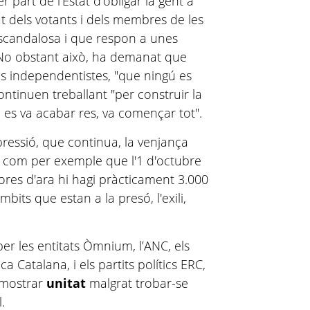
 part de l’Estat d’obligar la gent a
ut dels votants i dels membres de les
candalosa i que respon a unes
 No obstant això, ha demanat que
ons independentistes, "que ningú es
ontinuen treballant "per construir la
o es va acabar res, va començar tot".
epressió, que continua, la venjança
s, com per exemple que l'1 d'octubre
hores d'ara hi hagi pràcticament 3.000
bits que estan a la presó, l'exili,
er les entitats Òmnium, l’ANC, els
a Catalana, i els partits polítics ERC,
demostrar
unitat
malgrat trobar-se
.