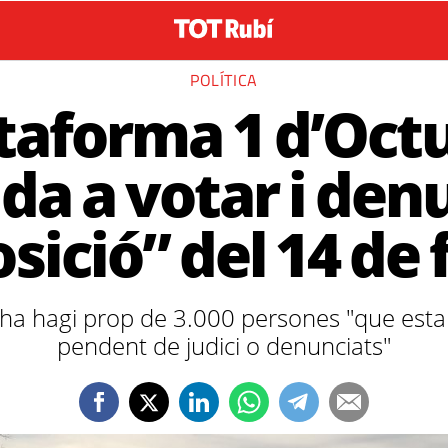
POLÍTICA
taforma 1 d’Oct
da a votar i den
sició” del 14 de 
a hagi prop de 3.000 persones "que estan a 
pendent de judici o denunciats"