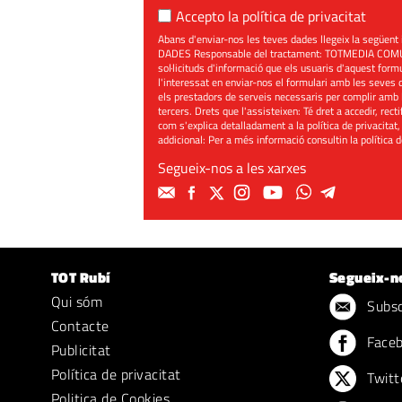
Accepto la
política de privacitat
Abans d'enviar-nos les teves dades llegeix la seg
DADES Responsable del tractament: TOTMEDIA COMUNIC
sol·licituds d'informació que els usuaris d'aquest for
l'interessat en enviar-nos el formulari amb les seves d
els prestadors de serveis necessaris per complir amb 
tercers. Drets que l'assisteixen: Té dret a accedir, rect
com s'explica detalladament a la política de privacitat,
addicional: Per a més informació consultin la
política 
Segueix-nos a les xarxes
TOT Rubí
Segueix-n
Qui sóm
Subscr
Contacte
Face
Publicitat
Política de privacitat
Twitt
Politica de Cookies