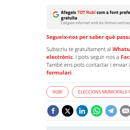
Afegeix
TOT Rubí
com a font prefe
gratuïta
Estigues informat amb les últimes notícies
Segueix-nos per saber què passa
Subscriu-te gratuïtament al
Whats
electrònic
. I pots seguir-nos a
Fa
També ens pots contactar i enviar 
formulari
.
RUBÍ
ELECCIONS MUNICIPALS 