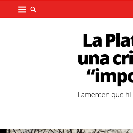
La Pla
una cri
“impo
Lamenten que hi h