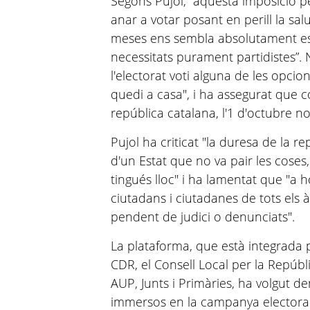
Segons Pujol, “aquesta imposició per
anar a votar posant en perill la sal
meses ens sembla absolutament es
necessitats purament partidistes”.
l'electorat voti alguna de les opci
quedi a casa", i ha assegurat que c
república catalana, l'1 d'octubre n
Pujol ha criticat "la duresa de la r
d'un Estat que no va pair les cose
tingués lloc" i ha lamentat que "a 
ciutadans i ciutadanes de tots els àm
pendent de judici o denunciats".
La plataforma, que està integrada p
CDR, el Consell Local per la Repúblic
AUP, Junts i Primàries, ha volgut 
immersos en la campanya electoral