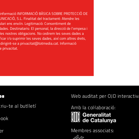
üent informació INFORMACIÓ BÀSICA SOBRE PROTECCIÓ DE
ACIÓ, S.L. Finalitat del tractament: Atendre les
mulari ens enviïn. Legitimació: Consentiment de
ades. Destinataris: El personal, la direcció de l'empesa i
les nostres obligacions. No cedirem les seves dades a
ificar i/o suprimir les seves dades, així com altres drets,
 dirigint-se a
privacitat@totmedia.cat
. Informació
de privacitat
.
os
Web auditat per OJD interactiv
iu-te al butlletí
Amb la col·laboració:
book
Membres associats:
er