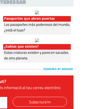
INTERESSAR
Pasaportes que abren puertas
Los pasaportes más poderosos del mundo,
¿está el tuyo?
¿Sabías que existen?
Estas criaturas existen y parecen sacadas
de otro planeta
POWERED BY ADDOOR
ut?
és informació al teu correu electrònic
Subscriure'm