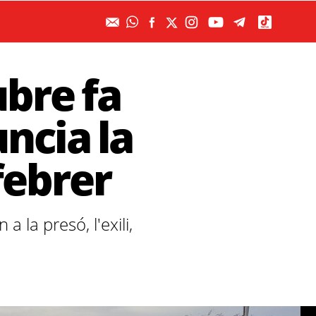
ubre fa
uncia la
febrer
la presó, l'exili,