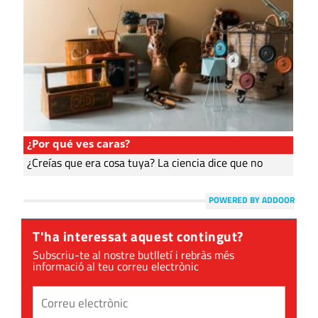
¿Por qué ves caras?
¿Creías que era cosa tuya? La ciencia dice que no
POWERED BY ADDOOR
T'ha interessat aquest contingut?
Subscriu-te al nostre butlletí i rebràs més
informació al teu correu electrònic