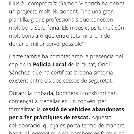
il·lusió i compromís: “Ramon Viladrich ha deixat
un projecte molt il·lusionant. Tinc una gran
plantilla, grans professionals que coneixen
molt bé la seva feina. Els meus caps també són
molt bons així que entre tots mirarem de
donar el millor servei possible”.
L’acte també ha comptat amb la presència del
cap de la
Policia Local
de la ciutat, Oriol
Sánchez, que ha certificat la bona sintonia
existent entre els dos cossos de seguretat.
Durant la trobada, bombers i consistori han
començat a treballar en un conveni per
formalitzar la
cessió de vehicles abandonats
per a fer pràctiques de rescat.
Aquesta
col·laboració, que ja es porta terme de manera
habitual, permet que els bombers es formin en