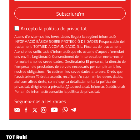
Subscriure'm
Accepto la
política de privacitat
Abans d'enviar-nos les teves dades llegeix la següent informació
INFORMACIÓ BÀSICA SOBRE PROTECCIÓ DE DADES Responsable del
tractament: TOTMEDIA COMUNICACIÓ, S.L. Finalitat del tractament:
Atendre les sol·licituds d'informació que els usuaris d'aquest formulari
ens enviïn. Legitimació: Consentiment de l'interessat en enviar-nos el
formulari amb les seves dades. Destinataris: El personal, la direcció de
l'empesa i els prestadors de serveis necessaris per complir amb les
nostres obligacions. No cedirem les seves dades a tercers. Drets que
l'assisteixen: Té dret a accedir, rectificar i/o suprimir les seves dades,
així com altres drets, com s'explica detalladament a la política de
privacitat, dirigint-se a
privacitat@totmedia.cat
. Informació addicional:
Per a més informació consultin la
política de privacitat
.
Segueix-nos a les xarxes
TOT Rubí