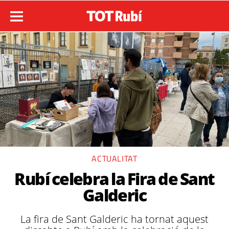
ACTUALITAT
Rubí celebra la Fira de Sant
Galderic
La fira de Sant Galderic ha tornat aquest