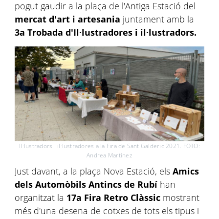
pogut gaudir a la plaça de l'Antiga Estació del
mercat d'art i artesania
juntament amb la
3a Trobada d'Il·lustradores i il·lustradors.
Il·lustradors i il·lustradores a la Fira de Sant Galderic 2021. FOTO:
Andrea Martínez
Just davant, a la plaça Nova Estació, els
Amics
dels Automòbils Antincs de Rubí
han
organitzat la
17a Fira Retro Clàssic
mostrant
més d'una desena de cotxes de tots els tipus i