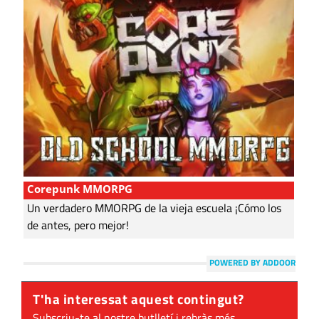
Corepunk MMORPG
Un verdadero MMORPG de la vieja escuela ¡Cómo los
de antes, pero mejor!
POWERED BY ADDOOR
T'ha interessat aquest contingut?
Subscriu-te al nostre butlletí i rebràs més