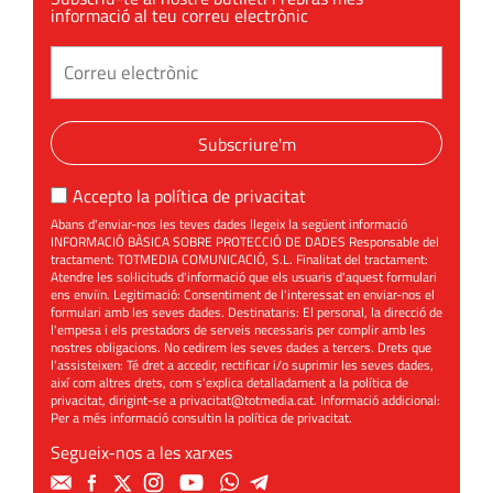
informació al teu correu electrònic
Subscriure'm
Accepto la
política de privacitat
Abans d'enviar-nos les teves dades llegeix la següent informació
INFORMACIÓ BÀSICA SOBRE PROTECCIÓ DE DADES Responsable del
tractament: TOTMEDIA COMUNICACIÓ, S.L. Finalitat del tractament:
Atendre les sol·licituds d'informació que els usuaris d'aquest formulari
ens enviïn. Legitimació: Consentiment de l'interessat en enviar-nos el
formulari amb les seves dades. Destinataris: El personal, la direcció de
l'empesa i els prestadors de serveis necessaris per complir amb les
nostres obligacions. No cedirem les seves dades a tercers. Drets que
l'assisteixen: Té dret a accedir, rectificar i/o suprimir les seves dades,
així com altres drets, com s'explica detalladament a la política de
privacitat, dirigint-se a
privacitat@totmedia.cat
. Informació addicional:
Per a més informació consultin la
política de privacitat
.
Segueix-nos a les xarxes