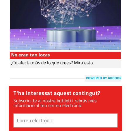
No eran tan locas
¿Te afecta más de lo que crees? Mira esto
POWERED BY ADDOOR
T'ha interessat aquest contingut?
Subscriu-te al nostre butlletí i rebràs més
informació al teu correu electrònic