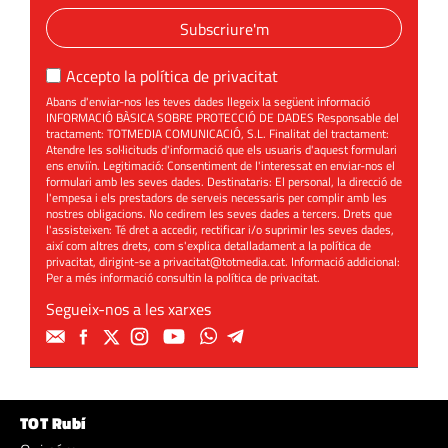
Subscriure'm
Accepto la
política de privacitat
Abans d'enviar-nos les teves dades llegeix la següent informació
INFORMACIÓ BÀSICA SOBRE PROTECCIÓ DE DADES Responsable del
tractament: TOTMEDIA COMUNICACIÓ, S.L. Finalitat del tractament:
Atendre les sol·licituds d'informació que els usuaris d'aquest formulari
ens enviïn. Legitimació: Consentiment de l'interessat en enviar-nos el
formulari amb les seves dades. Destinataris: El personal, la direcció de
l'empesa i els prestadors de serveis necessaris per complir amb les
nostres obligacions. No cedirem les seves dades a tercers. Drets que
l'assisteixen: Té dret a accedir, rectificar i/o suprimir les seves dades,
així com altres drets, com s'explica detalladament a la política de
privacitat, dirigint-se a
privacitat@totmedia.cat
. Informació addicional:
Per a més informació consultin la
política de privacitat
.
Segueix-nos a les xarxes
TOT Rubí