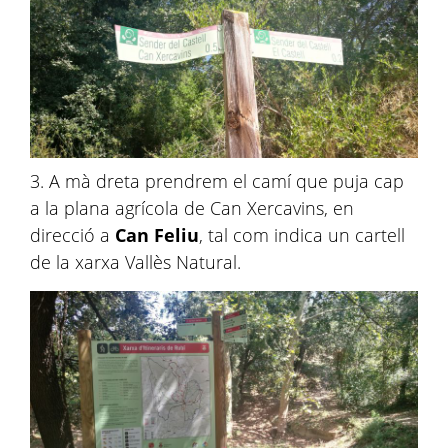
3. A mà dreta prendrem el camí que puja cap
a la plana agrícola de Can Xercavins, en
direcció a
Can Feliu
, tal com indica un cartell
de la xarxa Vallès Natural.