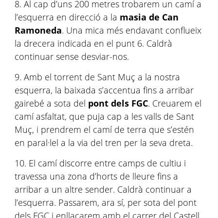
8. Al cap d’uns 200 metres trobarem un camí a
l’esquerra en direcció a la
masia de Can
Ramoneda
. Una mica més endavant conflueix
la drecera indicada en el punt 6. Caldrà
continuar sense desviar-nos.
9. Amb el torrent de Sant Muç a la nostra
esquerra, la baixada s’accentua fins a arribar
gairebé a sota del
pont dels FGC
. Creuarem el
camí asfaltat, que puja cap a les valls de Sant
Muç, i prendrem el camí de terra que s’estén
en paral·lel a la via del tren per la seva dreta.
10. El camí discorre entre camps de cultiu i
travessa una zona d’horts de lleure fins a
arribar a un altre sender. Caldrà continuar a
l’esquerra. Passarem, ara sí, per sota del pont
dels FGC i enllaçarem amb el carrer del Castell.