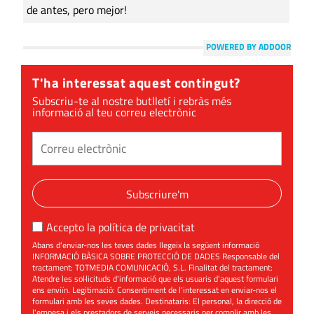
de antes, pero mejor!
POWERED BY ADDOOR
T'ha interessat aquest contingut?
Subscriu-te al nostre butlletí i rebràs més
informació al teu correu electrònic
Subscriure'm
Accepto la
política de privacitat
Abans d'enviar-nos les teves dades llegeix la següent informació
INFORMACIÓ BÀSICA SOBRE PROTECCIÓ DE DADES Responsable del
tractament: TOTMEDIA COMUNICACIÓ, S.L. Finalitat del tractament:
Atendre les sol·licituds d'informació que els usuaris d'aquest formulari
ens enviïn. Legitimació: Consentiment de l'interessat en enviar-nos el
formulari amb les seves dades. Destinataris: El personal, la direcció de
l'empesa i els prestadors de serveis necessaris per complir amb les