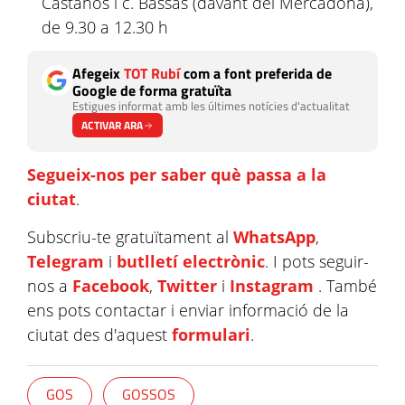
Castaños i c. Bassas (davant del Mercadona),
de 9.30 a 12.30 h
Afegeix
TOT Rubí
com a font preferida de
Google de forma gratuïta
Estigues informat amb les últimes notícies d'actualitat
ACTIVAR ARA
Segueix-nos per saber què passa a la
ciutat
.
Subscriu-te gratuïtament al
WhatsApp
,
Telegram
i
butlletí electrònic
. I pots seguir-
nos a
Facebook
,
Twitter
i
Instagram
. També
ens pots contactar i enviar informació de la
ciutat des d'aquest
formulari
.
GOS
GOSSOS