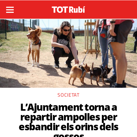
SOCIETAT
L’Ajuntament torna a
repartir ampolles per
esbandir els orins dels
gossos