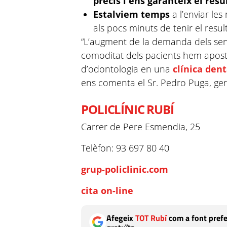
precís i ens garanteix el resul
Estalviem temps
a l’enviar les
als pocs minuts de tenir el resul
“L’augment de la demanda dels serv
comoditat dels pacients hem aposta
d’odontologia en una
clínica dent
ens comenta el Sr. Pedro Puga, gere
POLICLÍNIC RUBÍ
Carrer de Pere Esmendia, 25
Telèfon: 93 697 80 40
grup-policlinic.com
cita on-line
Afegeix
TOT Rubí
com a font prefe