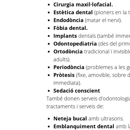
Cirurgia maxil·lofacial.
Estètica dental
(pioners en la 
Endodòncia
(matar el nervi).
Fòbia dental.
Implants
dentals (també immed
Odontopediatria
(des del prim
Ortodòncia
tradicional i invisib
adults).
Periodòncia
(problemes a les ge
Pròtesis
(fixe, amovible, sobre d
immediata).
Sedació conscient
També donen serveis d’odontologi
tractaments i serveis de:
Neteja bucal
amb ultrasons.
Emblanquiment dental
amb là