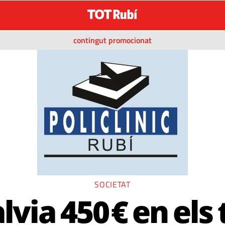
contingut promocionat
SOCIETAT
lvia 450 € en els