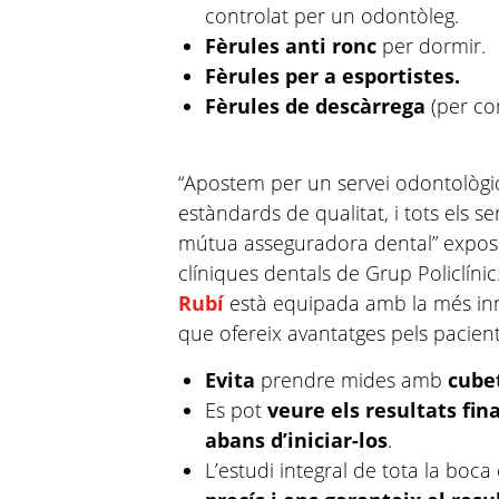
controlat per un odontòleg.
Fèrules anti ronc
per dormir.
Fèrules per a esportistes.
Fèrules de descàrrega
(per co
“Apostem per un servei odontològic
estàndards de qualitat, i tots els 
mútua asseguradora dental” exposa
clíniques dentals de Grup Policlínic
Rubí
està equipada amb la més inn
que ofereix avantatges pels pacien
Evita
prendre mides amb
cubet
Es pot
veure els resultats fi
abans d’iniciar-los
.
L’estudi integral de tota la bo