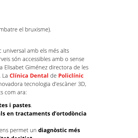
mbatre el bruxisme).
 universal amb els més alts
serveis són accessibles amb o sense
 Elisabet Giménez directora de les
. La
Clínica Dental
de
Policlínic
ovadora tecnolo­gia d’escàner 3D,
ts com ara:
es i pastes
.
nals en tractaments d’ortodòncia
ca ens permet un
diagnòstic més