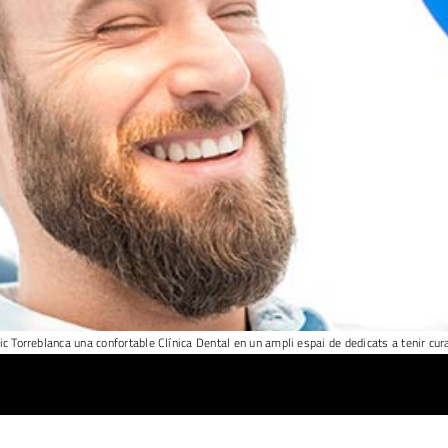
nic Torreblanca una confortable Clínica Dental en un ampli espai de dedicats a tenir cur