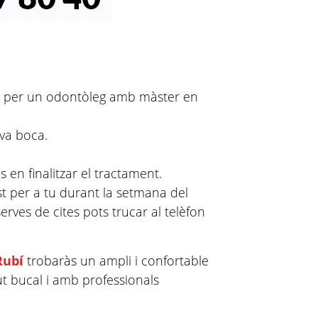
at per un odontòleg amb màster en
eva boca.
en finalitzar el tractament.
st per a tu durant la setmana del
rves de cites pots trucar al telèfon
Rubí
trobaràs un ampli i confortable
lut bucal i amb professionals