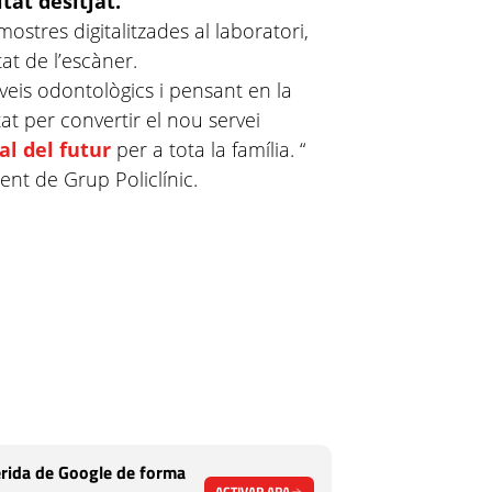
tat desitjat.
 mostres digitalitzades al laboratori,
tat de l’escàner.
eis odontològics i pensant en la
t per convertir el nou servei
al del futur
per a tota la família. “
nt de Grup Policlínic.
rida de Google de forma
ACTIVAR ARA