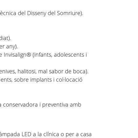
tècnica del Disseny del Somriure).
iat).
er any).
le Invisalign® (infants, adolescents i
nives, halitosi, mal sabor de boca).
ents, sobre implants i col·locació
a conservadora i preventiva amb
mpada LED a la clínica o per a casa