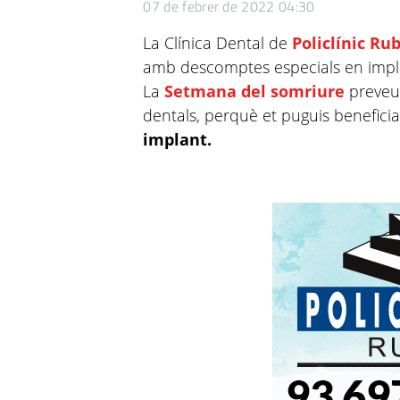
07 de febrer de 2022 04:30
La Clínica Dental de
Policlínic Rub
amb descomptes especials en implan
La
Setmana del somriure
preveu 
dentals, perquè et puguis benefici
implant.