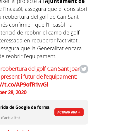
xer el projecte a l’
Ajuntament de
de l’Incasòl, assegura que el consistori
a reobertura del golf de Can Sant
omés confirmen que l’Incasòl ha
ntenció de reobrir el camp de golf
eressada en recuperar l'activitat".
 assegura que la Generalitat encara
 de reobrir l’equipament.
 reobertura del golf Can Sant Joan en
 present i futur de l’equipament:
://t.co/AP9ofR1wGi
er 28, 2020
rida de Google de forma
ACTIVAR ARA
 d'actualitat