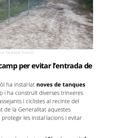
ue ha posat Incasòl
 camp per evitar l’entrada de
l ha instal·lat
noves de tanques
 i ha construït diverses trinxeres
sejants i ciclistes al recinte del
 de la Generalitat aquestes
rotegir les instal·lacions i evitar