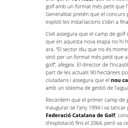
golf amb un format més petit que l’a
Generalitat pretén que el concurs p
exploti les instal·lacions s’obri a fi
Civit assegura que el camp de golf 
que en aquesta nova etapa no hi ha
ara. “El sector diu que no és mome
sinó per un format més petit que ap
golf”, afegeix. El director de l’Inca
part de les actuals 90 hectàrees po
ciutadans i assegura que el
nou c
amb un sistema de gestió de l’aigua
Recordem que el primer camp de go
inaugurar-se l’any 1994 i va tancar p
Federació Catalana de Golf
, con
d’explotació fins el 2064, però va c