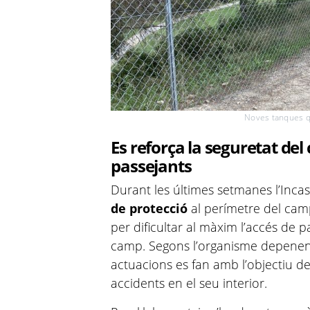
Noves tanques q
Es reforça la seguretat del
passejants
Durant les últimes setmanes l’Incasò
de protecció
al perímetre del camp
per dificultar al màxim l’accés de pas
camp. Segons l’organisme depenent
actuacions es fan amb l’objectiu de p
accidents en el seu interior.