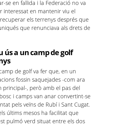
-se en fallida i la Federació no va
r interessat en mantenir viu el
va recuperar els terrenys després que
uniqués que renunciava als drets de
u ús a un camp de golf
nys
amp de golf va fer que, en un
lacions fossin saquejades -com ara
em principal-, però amb el pas del
bosc i camps van anar convertint-se
tat pels veïns de Rubí i Sant Cugat.
ls últims mesos ha facilitat que
t pulmó verd situat entre els dos