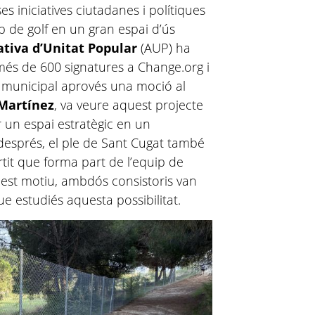
es iniciatives ciutadanes i polítiques
mp de golf en un gran espai d’ús
ativa d’Unitat Popular
(AUP) ha
 més de 600 signatures a Change.org i
e municipal aprovés una moció al
Martínez
, va veure aquest projecte
 un espai estratègic en un
 després, el ple de Sant Cugat també
it que forma part de l’equip de
quest motiu, ambdós consistoris van
e estudiés aquesta possibilitat.