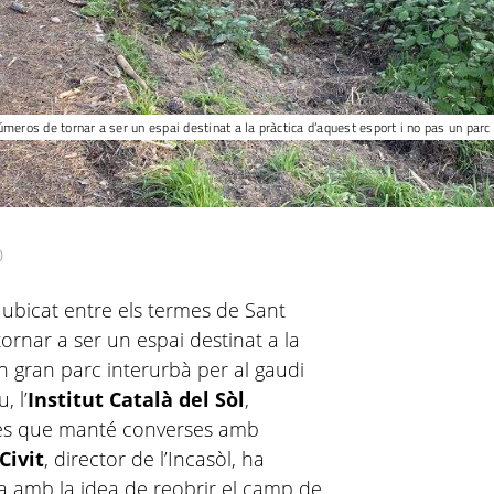
meros de tornar a ser un espai destinat a la pràctica d’aquest esport i no pas un parc 
0
, ubicat entre els termes de Sant
ornar a ser un espai destinat a la
n gran parc interurbà per al gaudi
, l’
Institut Català del Sòl
,
anes que manté converses amb
Civit
, director de l’Incasòl, ha
a amb la idea de reobrir el camp de