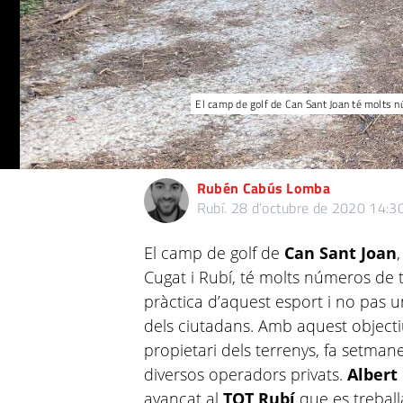
El camp de golf de Can Sant Joan té molts nú
Rubén Cabús Lomba
Rubí.
28 d’octubre de 2020 14:3
El camp de golf de
Can Sant Joan
Cugat i Rubí, té molts números de t
pràctica d’aquest esport i no pas u
dels ciutadans. Amb aquest objectiu
propietari dels terrenys, fa setm
diversos operadors privats.
Albert 
avançat al
TOT Rubí
que es treball