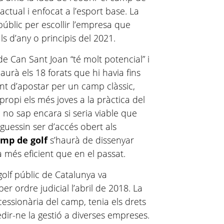
ctual i enfocat a l’esport base. La
úblic per escollir l’empresa que
nals d’any o principis del 2021.
de Can Sant Joan “té molt potencial” i
urà els 18 forats
que hi havia fins
nt d’apostar per un camp clàssic,
ropi els més joves a la pràctica del
sòl no sap encara si seria viable que
guessin ser d’accés obert als
amp de golf
s’haurà de dissenyar
 més eficient que en el passat.
lf públic de Catalunya va
er ordre judicial l’abril de 2018. La
cessionària del camp, tenia els drets
edir-ne la gestió a diverses empreses.