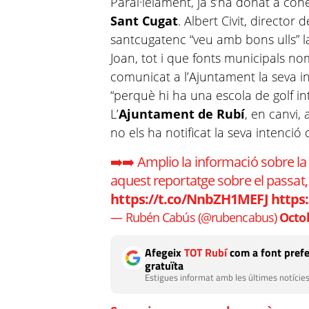
Paral·lelament, ja s’ha donat a conèi
Sant Cugat
. Albert Civit, director 
santcugatenc “veu amb bons ulls” l
Joan, tot i que fonts municipals n
comunicat a l’Ajuntament la seva i
“perquè hi ha una escola de golf int
L’
Ajuntament de Rubí
, en canvi,
no els ha notificat la seva intenció
➡️➡️ Amplio la informació sobre la
aquest reportatge sobre el passat,
https://t.co/NnbZH1MEFJ
https
— Rubén Cabús (@rubencabus)
Octob
Afegeix
TOT Rubí
com a font prefe
gratuïta
Estigues informat amb les últimes notícies