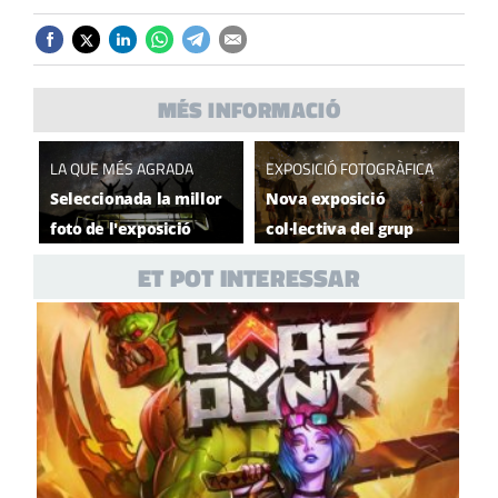
MÉS INFORMACIÓ
LA QUE MÉS AGRADA
EXPOSICIÓ FOTOGRÀFICA
Seleccionada la millor
Nova exposició
foto de l'exposició
col·lectiva del grup
col·lectiva d'El Gra per
fotogràfic El Gra
ET POT INTERESSAR
votació popular