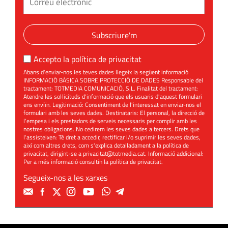
Subscriure'm
Accepto la
política de privacitat
Abans d'enviar-nos les teves dades llegeix la següent informació
INFORMACIÓ BÀSICA SOBRE PROTECCIÓ DE DADES Responsable del
tractament: TOTMEDIA COMUNICACIÓ, S.L. Finalitat del tractament:
Atendre les sol·licituds d'informació que els usuaris d'aquest formulari
ens enviïn. Legitimació: Consentiment de l'interessat en enviar-nos el
formulari amb les seves dades. Destinataris: El personal, la direcció de
l'empesa i els prestadors de serveis necessaris per complir amb les
nostres obligacions. No cedirem les seves dades a tercers. Drets que
l'assisteixen: Té dret a accedir, rectificar i/o suprimir les seves dades,
així com altres drets, com s'explica detalladament a la política de
privacitat, dirigint-se a
privacitat@totmedia.cat
. Informació addicional:
Per a més informació consultin la
política de privacitat
.
Segueix-nos a les xarxes