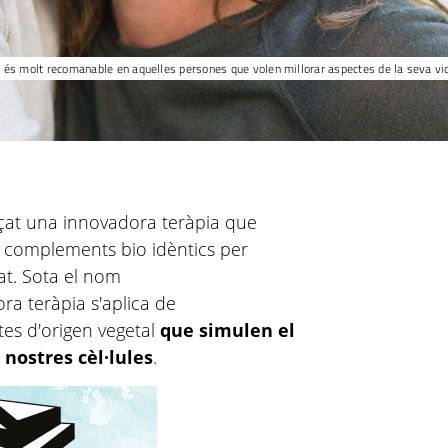
 és molt recomanable en aquelles persones que volen millorar aspectes de la seva v
çat una innovadora teràpia que
era complements bio idèntics per
at. Sota el nom
a teràpia s'aplica de
es d'origen vegetal
que simulen el
ostres cèl·lules
.