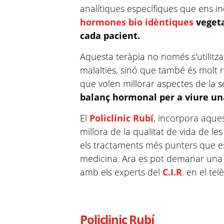
analítiques específiques que ens 
hormones bio idèntiques
vegeta
cada pacient.
Aquesta teràpia no només s'utilitz
malalties, sinó que també és molt
que volen millorar aspectes de la 
balanç hormonal per a viure un
El
Policlínic Rubí
, incorpora aque
millora de la qualitat de vida de le
els tractaments més punters que es
medicina. Ara es pot demanar una p
amb els experts del
C.I.R
. en el te
Policlinic
Rubí