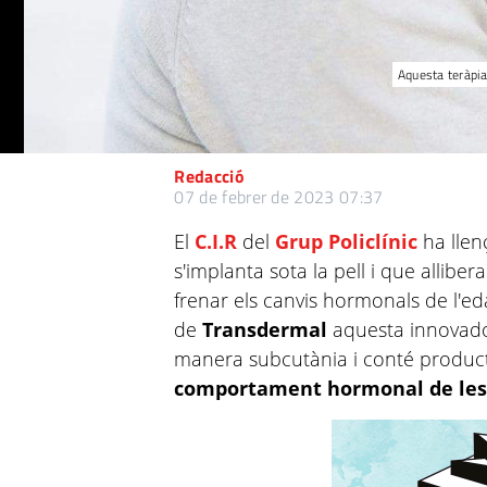
Aquesta teràpia
Redacció
07 de febrer de 2023 07:37
El
C.I.R
del
Grup Policlínic
ha llen
s'implanta sota la pell i que allib
frenar els canvis hormonals de l'ed
de
Transdermal
aquesta innovador
manera subcutània i conté product
comportament hormonal de les n