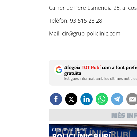
Carrer de Pere Esmendia 25, al cost
Telèfon. 93 515 28 28
Mail: cir@grup-policlinic.com
Afegeix
TOT Rubí
com a font prefe
gratuïta
Estigues informat amb les últimes notícies
MÉS IN
GUIA DE LA CIUTAT
POLICLÍNIC RUBÍ