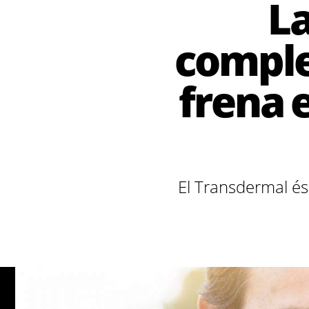
La
comple
frena 
El Transdermal és 