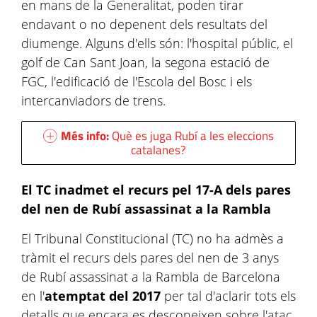
en mans de la Generalitat, poden tirar
endavant o no depenent dels resultats del
diumenge. Alguns d'ells són: l'hospital públic, el
golf de Can Sant Joan, la segona estació de
FGC, l'edificació de l'Escola del Bosc i els
intercanviadors de trens.
Més info:
Què es juga Rubí a les eleccions
catalanes?
El TC inadmet el recurs pel 17-A dels pares
del nen de Rubí assassinat a la Rambla
El Tribunal Constitucional (TC) no ha admès a
tràmit el recurs dels pares del nen de 3 anys
de Rubí assassinat a la Rambla de Barcelona
en l'
atemptat del 2017
per tal d'aclarir tots els
detalls que encara es desconeixen sobre l'atac