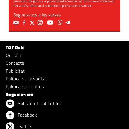
privacitat, dirigint-se a
privacitat@totmedia.cat
. Informació addicional:
Per a més informació consultin la
política de privacitat
.
Segueix-nos a les xarxes
TOT Rubí
Qui sóm
Contacte
Publicitat
Política de privacitat
Politica de Cookies
Segueix-nos
Subscriu-te al butlletí
Facebook
Twitter