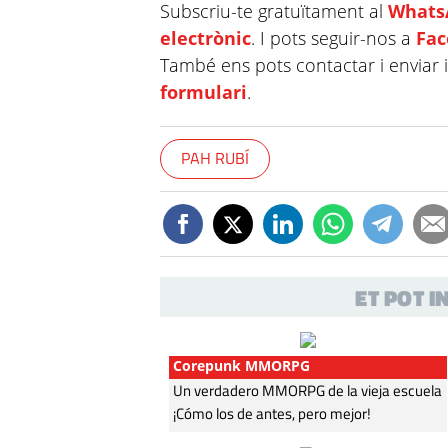
Subscriu-te gratuïtament al
Whats
electrònic
. I pots seguir-nos a
Fa
També ens pots contactar i enviar 
formulari
.
PAH RUBÍ
ET POT 
Corepunk MMORPG
Un verdadero MMORPG de la vieja escuela
¡Cómo los de antes, pero mejor!