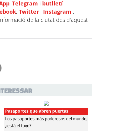
App
,
Telegram
i
butlletí
cebook
,
Twitter
i
Instagram
.
informació de la ciutat des d'aquest
INTERESSAR
Pasaportes que abren puertas
Los pasaportes más poderosos del mundo,
¿está el tuyo?