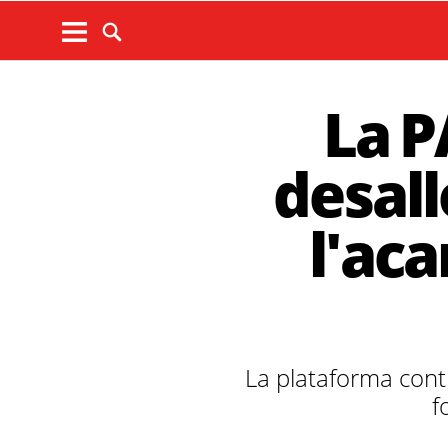
La P
desal
l'ac
La plataforma con
f