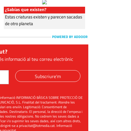
¿Sabías que existen?
Estas criaturas existen y parecen sacadas
de otro planeta
POWERED BY ADDOOR
ut?
és informació al teu correu electrònic
Subscriure'm
üent informació INFORMACIÓ BÀSICA SOBRE PROTECCIÓ DE
ACIÓ, S.L. Finalitat del tractament: Atendre les
mulari ens enviïn. Legitimació: Consentiment de
ades. Destinataris: El personal, la direcció de l'empesa i
les nostres obligacions. No cedirem les seves dades a
ificar i/o suprimir les seves dades, així com altres drets,
 dirigint-se a
privacitat@totmedia.cat
. Informació
de privacitat
.