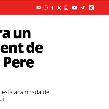
ra un
ent de
 Pere
e està acampada de
bí