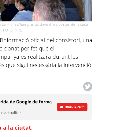
La Hidra s'han plantat davant les portes de la casa
al. FOTO: NHS
d’informació oficial del consistori, una
a donat per fet que el
mpanya es realitzarà durant les
s que sigui necessària la intervenció
.
rida de Google de forma
ACTIVAR ARA
 d'actualitat
 a la ciutat
.