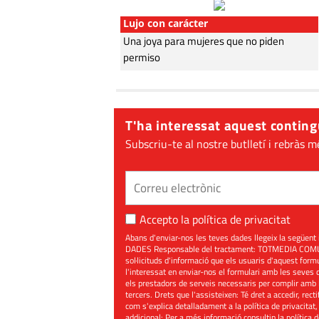
Lujo con carácter
Una joya para mujeres que no piden
permiso
T'ha interessat aquest conting
Subscriu-te al nostre butlletí i rebràs m
Accepto la
política de privacitat
Abans d'enviar-nos les teves dades llegeix la seg
DADES Responsable del tractament: TOTMEDIA COMUNIC
sol·licituds d'informació que els usuaris d'aquest for
l'interessat en enviar-nos el formulari amb les seves d
els prestadors de serveis necessaris per complir amb 
tercers. Drets que l'assisteixen: Té dret a accedir, rect
com s'explica detalladament a la política de privacitat,
addicional: Per a més informació consultin la
política 