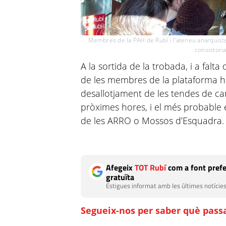
Membres de la PAH de Rubí i l'ateneu anarquista 
consistori
A la sortida de la trobada, i a falta 
de les membres de la plataforma h
desallotjament de les tendes de ca
pròximes hores, i el més probable é
de les ARRO o Mossos d’Esquadra
Afegeix
TOT Rubí
com a font prefe
gratuïta
Estigues informat amb les últimes notícies
Segueix-nos per saber què passa