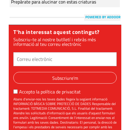
Prepárate para alucinar con estas criaturas
POWERED BY ADDOOR
T'ha interessat aquest contingut?
Subscriu-te al nostre butlletí i rebràs més
informació al teu correu electrònic
Subscriure'm
Accepto la
política de privacitat
Abans d'enviar-nos les teves dades llegeix la següent informació
INFORMACIÓ BÀSICA SOBRE PROTECCIÓ DE DADES Responsable del
tractament: TOTMEDIA COMUNICACIÓ, S.L. Finalitat del tractament:
Atendre les sol·licituds d'informació que els usuaris d'aquest formulari
ens enviïn. Legitimació: Consentiment de l'interessat en enviar-nos el
formulari amb les seves dades. Destinataris: El personal, la direcció de
l'empesa i els prestadors de serveis necessaris per complir amb les