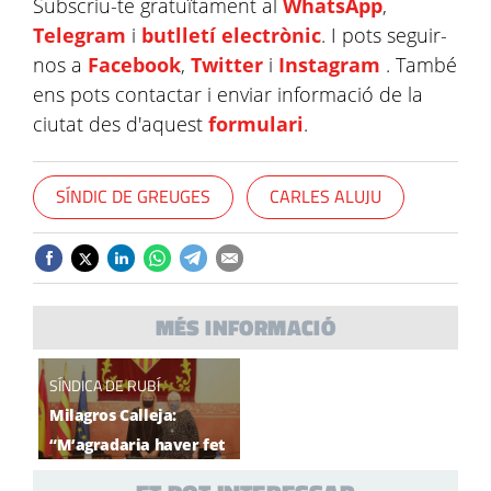
Subscriu-te gratuïtament al
WhatsApp
,
Telegram
i
butlletí electrònic
. I pots seguir-
nos a
Facebook
,
Twitter
i
Instagram
. També
ens pots contactar i enviar informació de la
ciutat des d'aquest
formulari
.
SÍNDIC DE GREUGES
CARLES ALUJU
MÉS INFORMACIÓ
SÍNDICA DE RUBÍ
Milagros Calleja:
“M’agradaria haver fet
més feina comunitària”