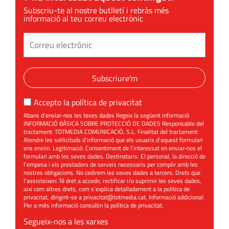
Subscriu-te al nostre butlletí i rebràs més
informació al teu correu electrònic
Subscriure'm
Accepto la
política de privacitat
Abans d'enviar-nos les teves dades llegeix la següent informació
INFORMACIÓ BÀSICA SOBRE PROTECCIÓ DE DADES Responsable del
tractament: TOTMEDIA COMUNICACIÓ, S.L. Finalitat del tractament:
Atendre les sol·licituds d'informació que els usuaris d'aquest formulari
ens enviïn. Legitimació: Consentiment de l'interessat en enviar-nos el
formulari amb les seves dades. Destinataris: El personal, la direcció de
l'empesa i els prestadors de serveis necessaris per complir amb les
nostres obligacions. No cedirem les seves dades a tercers. Drets que
l'assisteixen: Té dret a accedir, rectificar i/o suprimir les seves dades,
així com altres drets, com s'explica detalladament a la política de
privacitat, dirigint-se a
privacitat@totmedia.cat
. Informació addicional:
Per a més informació consultin la
política de privacitat
.
Segueix-nos a les xarxes