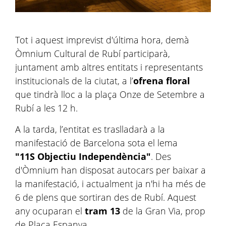
Tot i aquest imprevist d'última hora, demà
Òmnium Cultural de Rubí participarà,
juntament amb altres entitats i representants
institucionals de la ciutat, a l’
ofrena floral
que tindrà lloc a la plaça Onze de Setembre a
Rubí a les 12 h.
A la tarda, l’entitat es traslladarà a la
manifestació de Barcelona sota el lema
"11S Objectiu Independència"
. Des
d'Òmnium han disposat autocars per baixar a
la manifestació, i actualment ja n'hi ha més de
6 de plens que sortiran des de Rubí. Aquest
any ocuparan el
tram 13
de la Gran Via, prop
de Plaça Espanya.