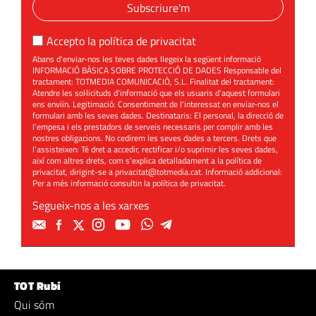
Subscriure'm
Accepto la
política de privacitat
Abans d'enviar-nos les teves dades llegeix la següent informació
INFORMACIÓ BÀSICA SOBRE PROTECCIÓ DE DADES Responsable del
tractament: TOTMEDIA COMUNICACIÓ, S.L. Finalitat del tractament:
Atendre les sol·licituds d'informació que els usuaris d'aquest formulari
ens enviïn. Legitimació: Consentiment de l'interessat en enviar-nos el
formulari amb les seves dades. Destinataris: El personal, la direcció de
l'empesa i els prestadors de serveis necessaris per complir amb les
nostres obligacions. No cedirem les seves dades a tercers. Drets que
l'assisteixen: Té dret a accedir, rectificar i/o suprimir les seves dades,
així com altres drets, com s'explica detalladament a la política de
privacitat, dirigint-se a
privacitat@totmedia.cat
. Informació addicional:
Per a més informació consultin la
política de privacitat
.
Segueix-nos a les xarxes
TOT Rubí
Qui sóm