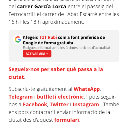
del
carrer García Lorca
entre el passeig del
Ferrocarril i el carrer de l'Abat Escarré entre les
16 h i les 18 h aproximadament.
Afegeix
TOT Rubí
com a font preferida de
Google de forma gratuïta
Estigues informat amb les últimes notícies d'actualitat
ACTIVAR ARA
Segueix-nos per saber què passa a la
ciutat
.
Subscriu-te gratuïtament al
WhatsApp
,
Telegram
i
butlletí electrònic
. I pots seguir-
nos a
Facebook
,
Twitter
i
Instagram
. També
ens pots contactar i enviar informació de la
ciutat des d'aquest
formulari
.