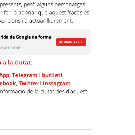
ió presents, però alguns personatges
er fer-lo adonar que aquest fracàs es
vencions i a actuar lliurement.
rida de Google de forma
ACTIVAR ARA
 d'actualitat
 a la ciutat
.
App
,
Telegram
i
butlletí
cebook
,
Twitter
i
Instagram
.
informació de la ciutat des d'aquest