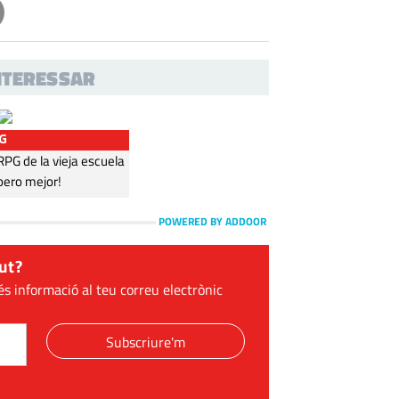
INTERESSAR
G
G de la vieja escuela
pero mejor!
POWERED BY ADDOOR
ut?
és informació al teu correu electrònic
Subscriure'm