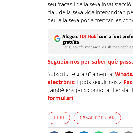
seu fracàs i de la seva insatisfacc
clau de la seva vida intervindran p
deu a la seva por a trencar les con
Afegeix
TOT Rubí
com a font prefe
gratuïta
Estigues informat amb les últimes notícies
Segueix-nos per saber què passa
Subscriu-te gratuïtament al
Whats
electrònic
. I pots seguir-nos a
Fa
També ens pots contactar i enviar 
formulari
.
RUBÍ
CASAL POPULAR