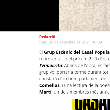
Redacció
Rubí.
26 de setembre de 2021 10:09
El
Grup Escènic del Casal Popula
representació el pròxim 2 i 3 d'oct
l'Hipòcrita
. Abans de l'obra, es fa
grup vol portar a terme durant tot l
constarà d'un breu parlament de la
Comellas
, i una lectura de la poe
Martí
, un dels membres més antics