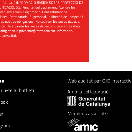
üent informació INFORMACIÓ BÀSICA SOBRE PROTECCIÓ DE
ACIÓ, S.L. Finalitat del tractament: Atendre les
mulari ens enviïn. Legitimació: Consentiment de
ades. Destinataris: El personal, la direcció de l'empesa i
les nostres obligacions. No cedirem les seves dades a
ificar i/o suprimir les seves dades, així com altres drets,
 dirigint-se a
privacitat@totmedia.cat
. Informació
de privacitat
.
os
Web auditat per OJD interactiv
iu-te al butlletí
Amb la col·laboració:
book
Membres associats:
er
gram