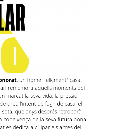
Honorat
, un home "feliçment" casat
rsari rememora aquells moments del
n marcat la seva vida: la pressió
e dret; l'intent de fugir de casa; el
e sota, que anys després retrobarà
 la coneixença de la seva futura dona
t es dedica a culpar els altres del