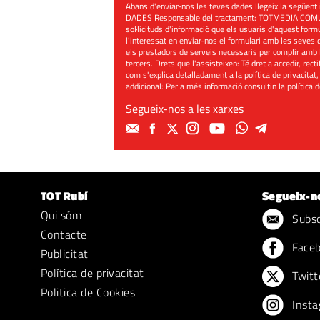
Abans d'enviar-nos les teves dades llegeix la seg
DADES Responsable del tractament: TOTMEDIA COMUNIC
sol·licituds d'informació que els usuaris d'aquest for
l'interessat en enviar-nos el formulari amb les seves d
els prestadors de serveis necessaris per complir amb 
tercers. Drets que l'assisteixen: Té dret a accedir, rect
com s'explica detalladament a la política de privacitat,
addicional: Per a més informació consultin la
política 
Segueix-nos a les xarxes
TOT Rubí
Segueix-n
Qui sóm
Subscr
Contacte
Face
Publicitat
Política de privacitat
Twitt
Politica de Cookies
Insta