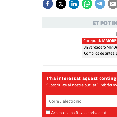
ET POT 
Corepunk MMORP
Un verdadero MMORP
¡Cómo los de antes, 
T'ha interessat aquest conting
Subscriu-te al nostre butlletí i rebràs m
Accepto la
política de privacitat