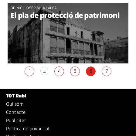
OPINIÓ |
JOSEP MILÀ I ALBÀ
El pla de protecció de patrimoni
1
...
4
5
6
7
TOT Rubí
Qui sóm
Contacte
Publicitat
Política de privacitat