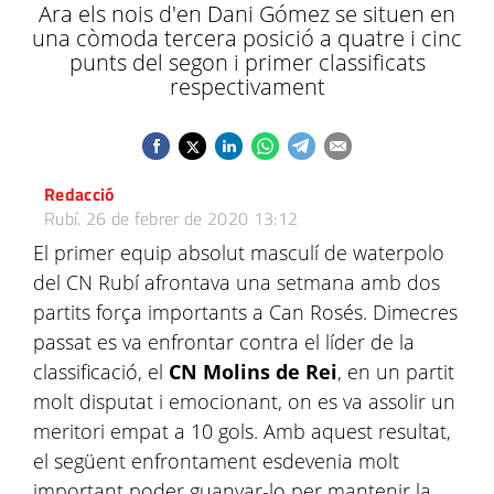
Ara els nois d'en Dani Gómez se situen en
una còmoda tercera posició a quatre i cinc
punts del segon i primer classificats
respectivament
Redacció
Rubí.
26 de febrer de 2020 13:12
El primer equip absolut masculí de waterpolo
del CN Rubí afrontava una setmana amb dos
partits força importants a Can Rosés. Dimecres
passat es va enfrontar contra el líder de la
classificació, el
CN Molins de Rei
, en un partit
molt disputat i emocionant, on es va assolir un
meritori empat a 10 gols. Amb aquest resultat,
el següent enfrontament esdevenia molt
important poder guanyar-lo per mantenir la