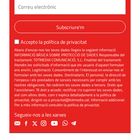
Subscriure'm
Accepto la
política de privacitat
Abans d'enviar-nos les teves dades llegeix la següent informació
INFORMACIÓ BÀSICA SOBRE PROTECCIÓ DE DADES Responsable del
tractament: TOTMEDIA COMUNICACIÓ, S.L. Finalitat del tractament:
Atendre les sol·licituds d'informació que els usuaris d'aquest formulari
ens enviïn. Legitimació: Consentiment de l'interessat en enviar-nos el
formulari amb les seves dades. Destinataris: El personal, la direcció de
l'empesa i els prestadors de serveis necessaris per complir amb les
nostres obligacions. No cedirem les seves dades a tercers. Drets que
l'assisteixen: Té dret a accedir, rectificar i/o suprimir les seves dades,
així com altres drets, com s'explica detalladament a la política de
privacitat, dirigint-se a
privacitat@totmedia.cat
. Informació addicional:
Per a més informació consultin la
política de privacitat
.
Segueix-nos a les xarxes