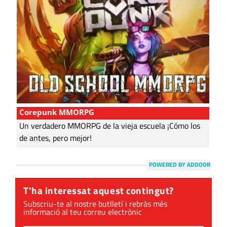
Corepunk MMORPG
Un verdadero MMORPG de la vieja escuela ¡Cómo los
de antes, pero mejor!
POWERED BY ADDOOR
T'ha interessat aquest contingut?
Subscriu-te al nostre butlletí i rebràs més
informació al teu correu electrònic